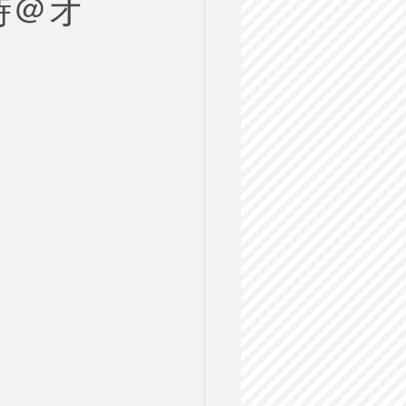
時＠オ
ルス
格試験