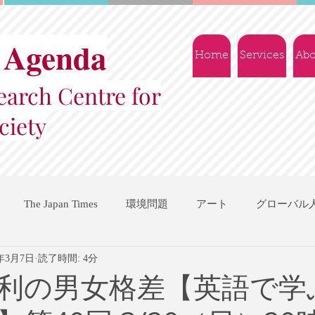
 Agenda
Home
Services
Abo
arch Centre for
ciety
The Japan Times
環境問題
アート
グローバル
2年3月7日
読了時間: 4分
国際機関
地域振興
ソーシャルビジネス
交流会
利の男女格差【英語で学