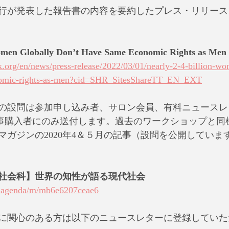
行が発表した報告書の内容を要約したプレス・リリース
Women Globally Don’t Have Same Economic Rights as Men 
.org/en/news/press-release/2022/03/01/nearly-2-4-billion-wo
nomic-rights-as-men?cid=SHR_SitesShareTT_EN_EXT
の設問は参加申し込み者、サロン会員、有料ニュースレ
e記事購入者にのみ送付します。過去のワークショップと同
マガジンの2020年4＆５月の記事（設問を公開していま
社会科】世界の知性が語る現代社会
balagenda/m/mb6e6207ceae6
に関心のある方は以下のニュースレターに登録していた