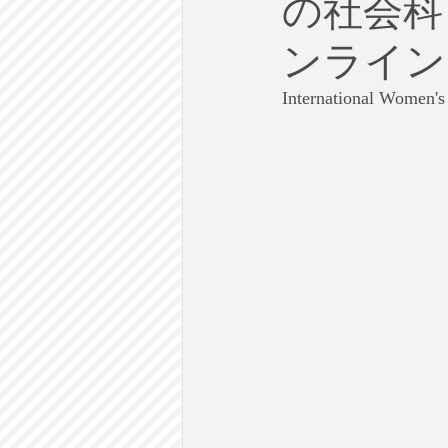
の社会科】
労働
テクノロジー
政
ンライン
英語で学ぶ大人の社会科
ラ
International 
建築・都市計画
まち歩き