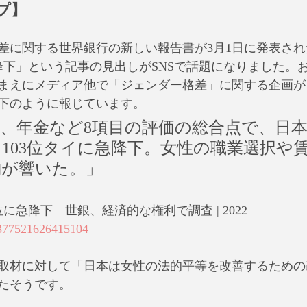
プ】
差に関する世界銀行の新しい報告書が3月1日に発表さ
降下」という記事の見出しがSNSで話題になりました。お
まえにメディア他で「ジェンダー格差」に関する企画が
下のように報じています。
、年金など8項目の評価の総合点で、日
ら103位タイに急降下。女性の職業選択や
約が響いた。」
に急降下　世銀、経済的な権利で調査 | 2022
71377521626415104
取材に対して「日本は女性の法的平等を改善するための
たそうです。