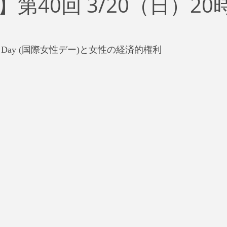
第40回 3/20（日）20
治
ビジネス
リスク
ブランド
新型コロナウイ
イティング
Global News
ソーシャル・メディア
資
Women's Day (国際女性デー)と女性の経済的権利
SDGs