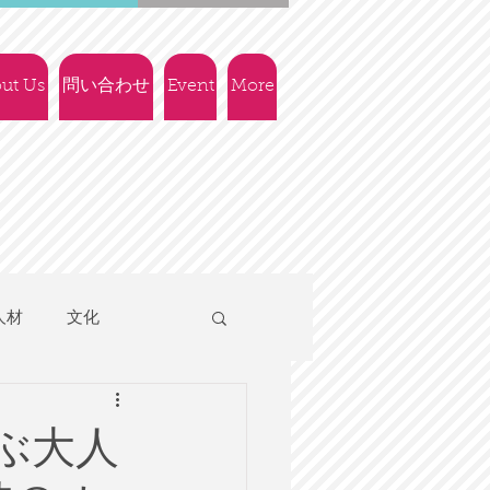
ut Us
問い合わせ
Event
More
人材
文化
人権
社会政策
ぶ大人