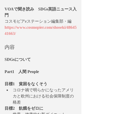
VOAで聞き読み　SDGs英語ニュース入
門
コスモピアeステーション編集部・編
https://www.cosmopier.com/shoseki/48645
41663/
内容
SDGsについて
Part1　人間 People
目標1　貧困をなくそう
コロナ禍で明らかになったアメリ
カと欧州における社会保障制度の
格差
目標2　飢餓をゼロに