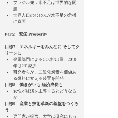
ブラジル発：水不足は世界的な問
題
世界人口の4分の1が水不足の危機
に直面
Part2　繁栄 Prosperity
目標7　エネルギーをみんなに そしてク
リーンに
発電部門によるCO2排出量、2019
年は2％減少
研究者らが、二酸化炭素を価値あ
る燃料に変える装置を開発
目標8　働きがいも 経済成長も
女性が経済を主導するとどうなる
か
目標9　産業と技術革新の基盤をつくろ
う
専門家が提言、大学は研究にもっ