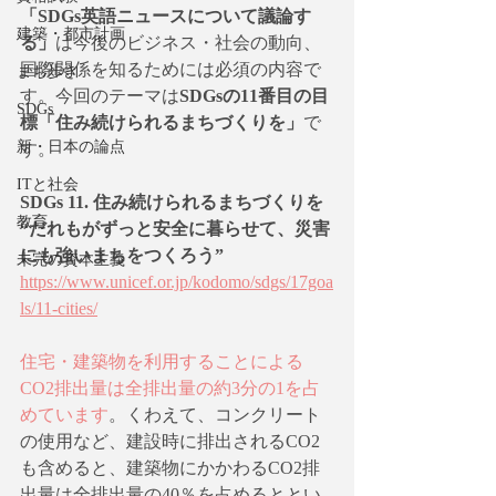
「SDGs英語ニュースについて議論す
建築・都市計画
る」
は今後のビジネス・社会の動向、
国際関係を知るためには必須の内容で
まち歩き
す。今回のテーマは
SDGsの11番目の目
SDGs
標「住み続けられるまちづくりを」
で
新・日本の論点
す。
ITと社会
SDGs 11. 住み続けられるまちづくりを
教育
“だれもがずっと安全に暮らせて、災害
にも強いまちをつくろう”
未完の資本主義
https://www.unicef.or.jp/kodomo/sdgs/17goa
ls/11-cities/
住宅・建築物を利用することによる
CO2排出量は全排出量の約3分の1を占
めています
。くわえて、コンクリート
の使用など、建設時に排出されるCO2
も含めると、建築物にかかわるCO2排
出量は全排出量の40％を占めるととい