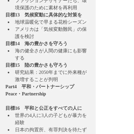
ファッションデザイナーたち、環
境保護のために素材を再利用
目標13　気候変動に具体的な対策を
地球温暖化で早まる花粉シーズン
アメリカは「気候変動難民」の保
護を検討
目標14　海の豊かさを守ろう
海の健全さが人間の健康にも影響
する
目標15　陸の豊かさも守ろう
研究結果：2050年までに外来種が
激増することが判明
Part4　平和・パートナーシップ 
Peace・Partnership
目標16　平和と公正をすべての人に
世界の4人に3人の子どもが暴力を
経験
日本の拘置所、有罪判決を待たず