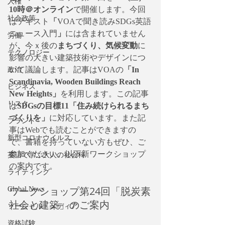
人権
10時＠オンライン
で開催します。今回
社会政策
はテキスト
「
VOAで聞き読みSDGs英語
ニュース入門
」
には含まれていません
労働
が
、
今ｘ後の
まちづくり、気候変動
に
テクノロジー
影響の大きい建築技術やデザインにつ
いて議論します。記事はVOAの
「In 
政治
Scandinavia, Wooden Buildings Reach 
ビジネス
New Heights」
を利用します。この記事
リスク
は
SDGsの目標11「住み続けられるまち
づくりを」
に対応しています。また記
ブランド
事はWebでも読むことができますの
新型コロナウイルス
で、書籍を持っていない方もぜひ、ご
参加ください。以下新ワークショップ
英語で学ぶ大人の社会科
の案内です。
ライティング
ワークショップ第24回「脱炭素
Global News
社会と建築」のご案内
ソーシャル・メディア
資格試験