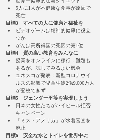
世界一健康的な新ダイエット
5人に1人が不健康な食事が原因で
死亡
目標3　すべての人に健康と福祉を
ビデオゲームは精神的健康に役立
つか
がんは高所得国の死因の第1位
目標4　質の高い教育をみんなに
授業をオンラインに移行：難題も
あるが、試してみるよい機会
ユネスコが発表：新型コロナウイ
ルスの影響で児童生徒2億9,000万人
が登校できず
目標5　ジェンダー平等を実現しよう
日本の女性たちがハイヒール拒否
キャンペーン
「ミス・アメリカ」が水着審査を
廃止
目標6　安全な水とトイレを世界中に