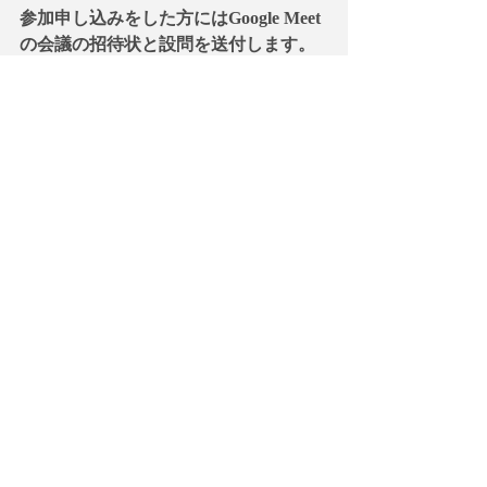
参加申し込みをした方にはGoogle Meet
の会議の招待状と設問を送付します。
オンラインでは、通信上の問題が発生
する場合がありますが、不具合の場
合、次回無料で参加できます。キャン
セルの場合も次回への振り替えになり
ます。
【銀行振り込み】
申し込みはYahooチケットの他、銀行振
り込み/事務所にて支払いでも可能で
す。初回のみ申込用紙を以下のサイト
からダウンロードして振り込みをお願
いします。一度設定すると後は申込書
無しで銀行振込+電子メールで参加日の
連絡を頂くだけで申し込みが可能にな
ります。