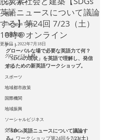
脱炭素社会と建築【SDGs
ジェンダー
英語ニュースについて議論
健康
する】第24回 7/23（土）
The Japan Times
10時＠オンライン
環境問題
更新日：
2022年7月18日
アート
グローバルな場で必要な英語力て何？
グローバル人材
「SDGsの現状」を英語で理解し、発信
するための新英語ワークショップ。
文化
スポーツ
地域都市政策
国際機関
地域振興
ソーシャルビジネス
交流会
「SDGs英語ニュースについて議論す
る」
ワークショップ第24回を
7/23(土）