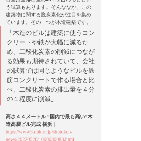
う試算もあります。そんななか、この
建築物に関する脱炭素化が注目を集め
ています。その一つが木造建築です。
「木造のビルは建築に使うコン
クリートや鉄が大幅に減るた
め、二酸化炭素の削減につなが
る効果も期待されていて、会社
の試算では同じようなビルを鉄
筋コンクリートで作る場合と比
べ、二酸化炭素の排出量を４分
の１程度に削減」
高さ４４メートル “国内で最も高い”木
造高層ビル完成 横浜｜
https://www3.nhk.or.jp/shutoken-
news/20220520/1000080088.html