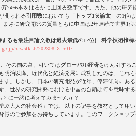
0万2466本をはるかに上回る数字です。また、他の研究
が測られる
引用数
においても「
トップ1％論文
」の1位は
です。まさに研究開発の質量ともに中国は2年連続で世界1
するも最注目論文数は過去最低の12位に 科学技術指標2
jst.go.jp/newsflash/20230818_n01/
が、その国の富、引いては
グローバル経済
をけん引する
も明治以降、近代化と経済発展に成功したのは、これら
ます。しかし、日本の研究開発が近年、停滞傾向にある
す。世界の研究開発における中国の台頭は何を意味する
事をもとに一緒に考えてみませんか？
学ぶ大人の社会科」では、以下の記事を教材として用い
皆様のご参加をお待ちしています。このワークショップ