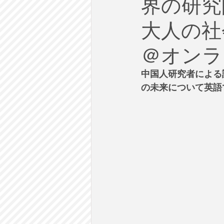
界の研究
労働
テクノロジー
政
大人の社会
英語で学ぶ大人の社会科
ラ
＠オンラ
中国人研究者による
建築・都市計画
まち歩き
の未来について英語