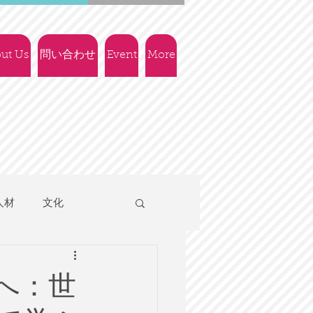
ut Us
問い合わせ
Event
More
人材
文化
人権
社会政策
へ：世