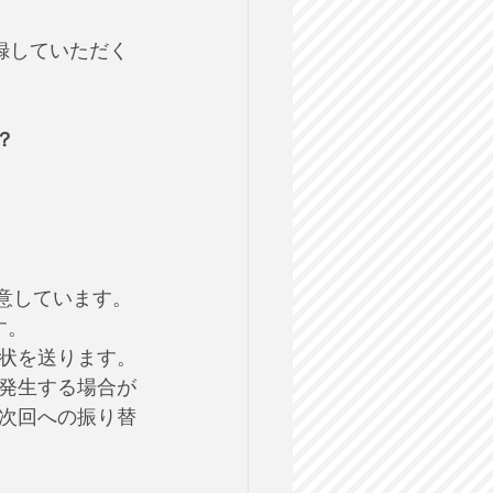
登録していただく
？
用意しています。
す。
状を送ります。
発生する場合が
次回への振り替