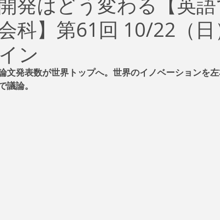
開発はどう変わる【英語
治
ビジネス
リスク
ブランド
新型コロナウイ
科】第61回 10/22（日
イティング
Global News
ソーシャル・メディア
資
イン
論文発表数が世界トップへ。世界のイノベーションを左
SDGs
で議論。