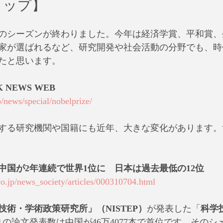
ョップ】
ル賞のシーズンが終わりました。今年は経済学賞、平和賞
家が選ばれるなど、研究開発や社会活動の分野でも、時
たと思います。
 NEWS WEB
/news/special/nobelprize/
する研究機関や国籍にも近年、大きな変化があります。
中国が2年連続で世界1位に　日本は過去最低の12位
.co.jp/news_society/articles/000310704.html
技術・学術政策研究所」（NISTEP）
が発表した「
科学技
の論文発表数は中国が46万4077本で首位です。そのシェア