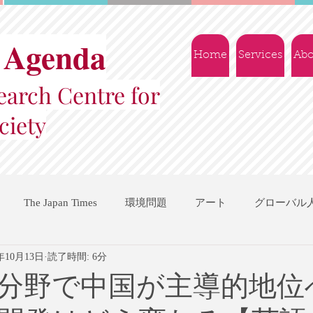
 Agenda
Home
Services
Abo
arch Centre for
ciety
The Japan Times
環境問題
アート
グローバル
3年10月13日
読了時間: 6分
国際機関
地域振興
ソーシャルビジネス
交流会
分野で中国が主導的地位