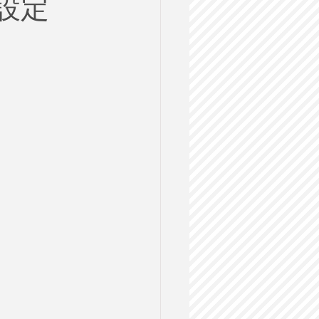
の設定
ルス
格試験