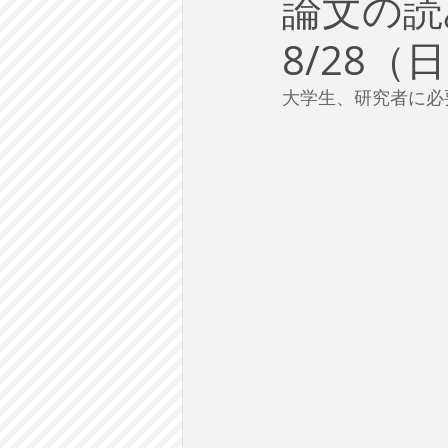
論文の
労働
テクノロジー
政
8/28
英語で学ぶ大人の社会科
ラ
大学生、研究者に必
建築・都市計画
まち歩き