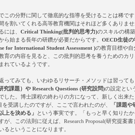
学でこの分野に関して徹底的な指導を受けることは稀で
間を割いてくれる高等教育機関はそれほど多くありませ
るには、
Critical Thinking(批判的思考力)
のスキルの構
から始まる長年の研鑽が必要だからです。
OECD生徒
or International Student Assessment )
の教育目標や自
教育の内容を見ると、この批判的思考を養うためのカリ
まれているようです。
り返ってみても、いわゆるリサーチ・メソッドは習っても
m（研究課題）や Research Questions (研究設問)
の設定とい
した。博士課程の終わりの方になって、新しく出来た「Writi
いう科目を受講したのですが、ここで言われたのが、
「課題や
％以上を決める」
という事実です。「もっと早く知りたか
、この法則に従えば、Research Proposal(研究提
いるということになります。