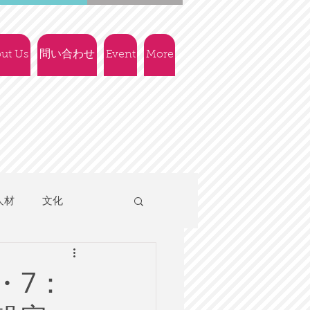
ut Us
問い合わせ
Event
More
人材
文化
人権
社会政策
・7：