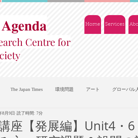
 Agenda
Home
Services
Abo
arch Centre for
ciety
The Japan Times
環境問題
アート
グローバル
2年8月9日
読了時間: 7分
国際機関
地域振興
ソーシャルビジネス
交流会
講座【発展編】Unit4・6