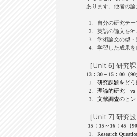
あります。他者の論
自分の研究テー
英語の論文を9
学術論文の型・
学習した成果を
［Unit 6] 研
13：30～15：00（9
研究課題をどう
理論的研究　v
文献調査のヒン
［Unit 7] 研究
 15：15～16：45（9
Research Que