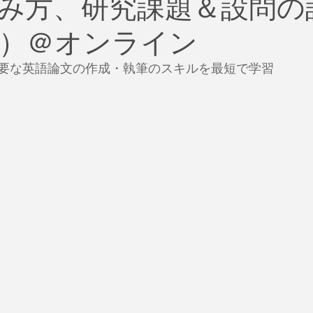
読み方、研究課題＆設問
治
ビジネス
リスク
ブランド
新型コロナウイ
（日）＠オンライン
イティング
Global News
ソーシャル・メディア
資
要な英語論文の作成・執筆のスキルを最短で学習
SDGs