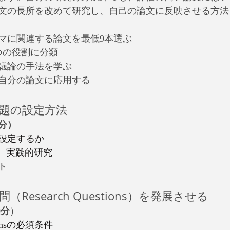
文の長所を改めて研究し、自己の論文に反映させる方法
マに関連する論文を最低9本選ぶ
つの役割に分類
議論の手法を学ぶ
自分の論文に応用する
究課題の設定方法
0分）
設定するか
s　実践的研究
ト
設問（Research Questions）を発展させる
0分
）
stionsの必須条件