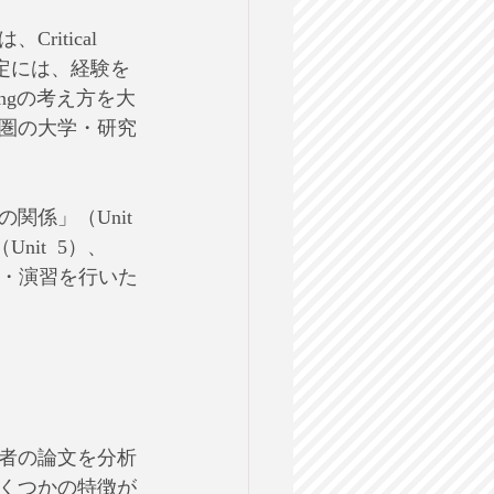
itical 
設定には、経験を
ingの考え方を大
圏の大学・研究
係」（Unit 
nit  5）、
説・演習を行いた
者の論文を分析
くつかの特徴が