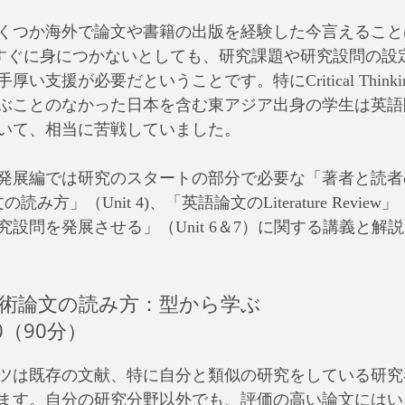
くつか海外で論文や書籍の出版を経験した今言えることは、Cr
キルはすぐに身につかないとしても、研究課題や研究設問の
い支援が必要だということです。特にCritical Think
ぶことのなかった日本を含む東アジア出身の学生は英語
いて、相当に苦戦していました。
発展編では研究のスタートの部分で必要な「著者と読者の関
方」（Unit 4)、「英語論文のLiterature Review」（U
設問を発展させる」（Unit 6＆7）に関する講義と解
英語学術論文の読み方：型から学ぶ 
00（90分）
ツは既存の文献、特に自分と類似の研究をしている研究
ます。自分の研究分野以外でも、評価の高い論文にはい