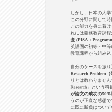
​しかし、日本の大
この分野に関して時
この能力を身に着け
れには義務教育課程
査 (PISA：Programme f
英語圏の初等・中等
教育課程から組み込
​自分のケースを振
Research Proble
りとは教わりませんで
Research」と
が論文の成功の50
うのが正直な感想ですが
に既に勝負はついて