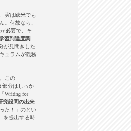
す。実は欧米でも
ん。何故なら、
築が必要で、そ
の学習到達度調
分が見聞きした
キュラムが義務
、この
う部分はしっか
ng for 
研究設問の出来
った！」のとい
案書）を提出する時