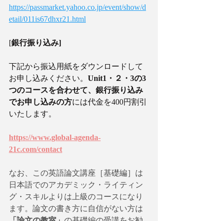
https://passmarket.yahoo.co.jp/event/show/d
etail/011is67dhxr21.html
[
銀行振り込み]
下記から振込用紙をダウンロードして
お申し込みください。
Unit1・２・3の3
つのコースを合わせて、銀行振り込み
でお申し込みの方
には代金を400円割引
いたします。
https://www.global-agenda-
21c.com/contact
なお、この英語論文講座［基礎編］は
日本語でのアカデミック・ライティン
グ・スキルよりは上級のコースになり
ます。論文の書き方に自信がない方は
「論文の教室」
の基礎編の受講をお勧