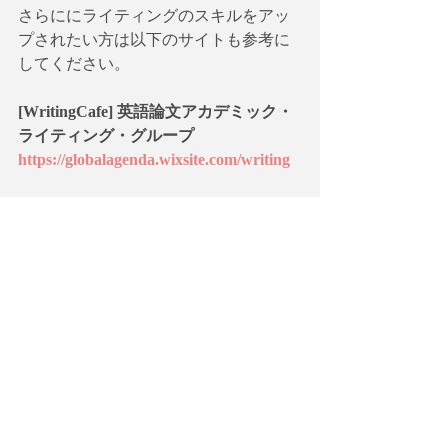
さらににライティングのスキルをアッ
プされたい方は以下のサイトも参考に
してください。
[WritingCafe] 英語論文アカデミック・
ライティング・グループ
https://globalagenda.wixsite.com/writing
2022年3月5日に
【SDGs英語ニュースに
ついて議論する】
ワークショップ第4回
「
コロナ禍で明らかになったアメリカ
と欧州における社会保障制度の格差：
Coronavirus Crisis Shows Imbalance 
Between US, European Safety Nets」
を
開催しました。
この中で
統計や社会福祉の概念
に関し
て、注意が必要な個所がありましたの
で、まとめておきます。