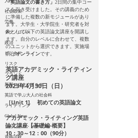
人権
「英語論文の書き方」
2日間の集中コー
スを引き受けました。その講義のため
社会政策
に準備した複数の新モジュールがあり
労働
ます。大学生・大学院生・研究者を対
象として以下の英語論文講座を開講し
テクノロジー
ます。自分のレベルに合わせて、複数
政治
のユニットから選択できます。実施場
ビジネス
所は
オンライン
です。
リスク
英語アカデミック・ライティン
ブランド
グ講座
2023年4月30日（日）
新型コロナウイルス
英語で学ぶ大人の社会科
［Unit 1] 　初めての英語論文
ライティング
Global News
アカデミック・ライティング英語
論文講座【基礎編-概要】
ソーシャル・メディア
10：30～12：00（90分）
資格試験