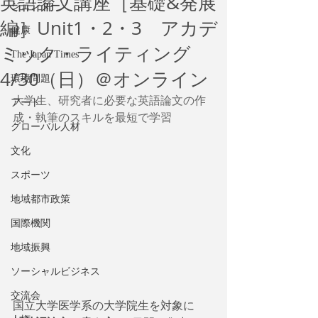
英語論文講座［基礎&発展
ジェンダー
編］Unit1・2・3 アカデ
健康
ミック・ライティング
The Japan Times
4/30（日）＠オンライン
環境問題
大学生、研究者に必要な英語論文の作
アート
成・執筆のスキルを最短で学習
グローバル人材
文化
スポーツ
地域都市政策
国際機関
地域振興
ソーシャルビジネス
交流会
国立大学医学系の大学院生を対象に