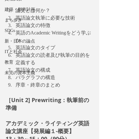
建築・都市計画
論文とは何か？
英語論文執筆に必要な技術
まち歩き
英語論文の特徴
SDGs
英語のAcademic Writingをどう学ぶ
か
新・日本の論点
英語論文のタイプ
ITと社会
英語論文の読者及び執筆の目的を
定義する
教育
英語論文の構成
未完の資本主義
パラグラフの構造
序章・終章のまとめ
［Unit 2] Prewriting：執筆前の
準備
アカデミック・ライティング英語
論文講座【発展編１-概要】
13：30～15：00（90分）