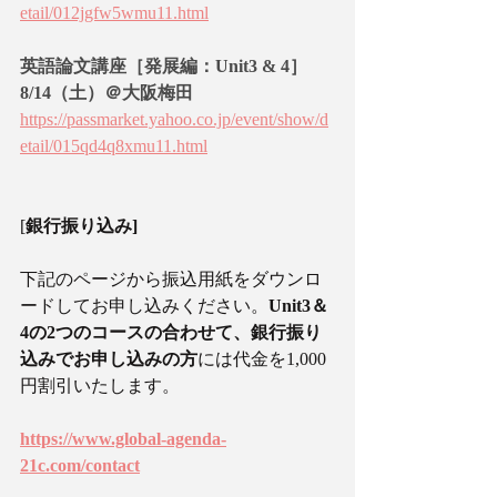
etail/012jgfw5wmu11.html
英語論文講座［発展編：Unit3 & 4］ 
8/14（土）＠大阪梅田 
https://passmarket.yahoo.co.jp/event/show/d
etail/015qd4q8xmu11.html
[
銀行振り込み]
下記のページから振込用紙をダウンロ
ードしてお申し込みください。
Unit3＆
4の2つのコースの合わせて、銀行振り
込みでお申し込みの方
には代金を1,000
円割引いたします。
https://www.global-agenda-
21c.com/contact