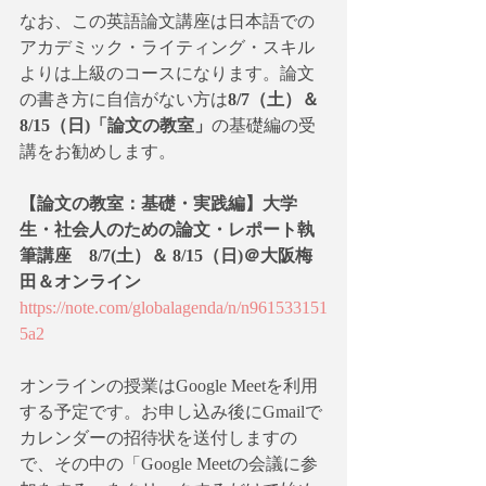
なお、この英語論文講座は日本語での
アカデミック・ライティング・スキル
よりは上級のコースになります。論文
の書き方に自信がない方は
8/7（土）＆ 
8/15（日)「論文の教室」
の基礎編の受
講をお勧めします。
【論文の教室：基礎・実践編】大学
生・社会人のための論文・レポート執
筆講座　8/7(土）＆ 8/15（日)＠大阪梅
田＆オンライン
https://note.com/globalagenda/n/n961533151
5a2
オンラインの授業はGoogle Meetを利用
する予定です。お申し込み後にGmailで
カレンダーの招待状を送付しますの
で、その中の「Google Meetの会議に参