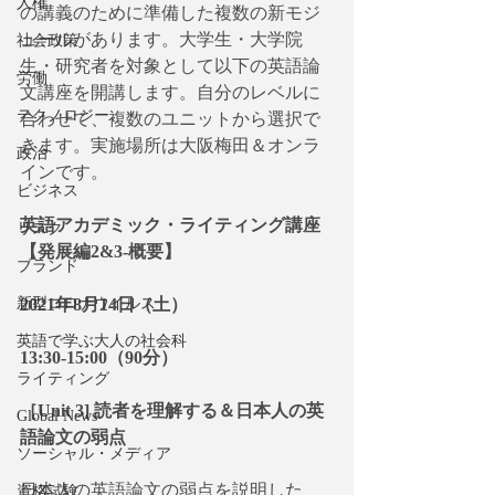
人権
の講義のために準備した複数の新モジ
ュールがあります。大学生・大学院
社会政策
生・研究者を対象として以下の英語論
労働
文講座を開講します。自分のレベルに
テクノロジー
合わせて、複数のユニットから選択で
きます。実施場所は大阪梅田＆オンラ
政治
インです。
ビジネス
英語アカデミック・ライティング講座
リスク
【発展編2&3-概要】
ブランド
新型コロナウイルス
2021年8月14日（土）
英語で学ぶ大人の社会科
13:30-15:00（90分）
ライティング
［Unit 3] 読者を理解する＆日本人の英
Global News
語論文の弱点
ソーシャル・メディア
日本人の英語論文の弱点を説明した
資格試験