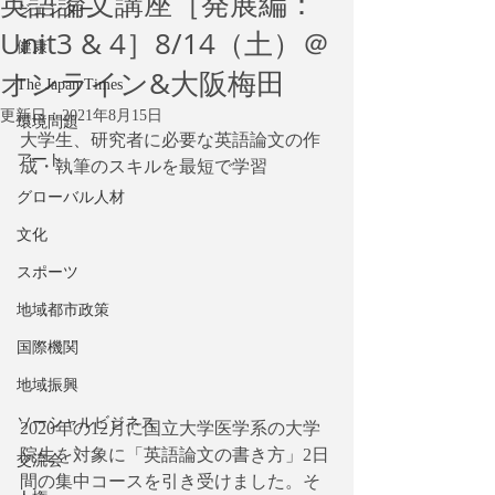
英語論文講座［発展編：
ジェンダー
Unit3 & 4］8/14（土）＠
健康
オンライン&大阪梅田
The Japan Times
更新日：
2021年8月15日
環境問題
大学生、研究者に必要な英語論文の作
アート
成・執筆のスキルを最短で学習
グローバル人材
文化
スポーツ
地域都市政策
国際機関
地域振興
ソーシャルビジネス
2020年の12月に国立大学医学系の大学
院生を対象に「英語論文の書き方」2日
交流会
間の集中コースを引き受けました。そ