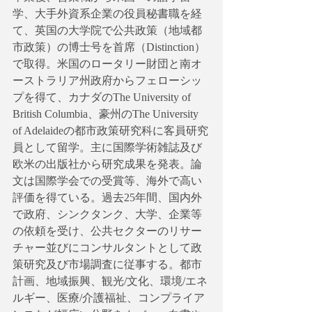
学、大手外資系企業の役員秘書職を経
て、英国の大学院で公共政策（地域都
市政策）の博士号を首席（Distinction）
で取得。米国のロータリー財団と南オ
ーストラリア州政府からフェローシッ
プを得て、カナダのThe University of 
British Columbia、豪州のThe University 
of Adelaideの都市政策研究科に客員研究
員として留学。主に国際学術雑誌及び
欧米の出版社から研究成果を発表。論
文は国際学会での受賞等、海外で高い
評価を得ている。過去25年間、国内外
で政府、シンクタンク、大学、企業等
の依頼を受け、公共セクターのリサー
チャー並びにコンサルタントとして政
策研究及び市場調査に従事する。都市
計画、地域振興、観光/文化、環境/エネ
ルギー、医療/介護福祉、コンプライア