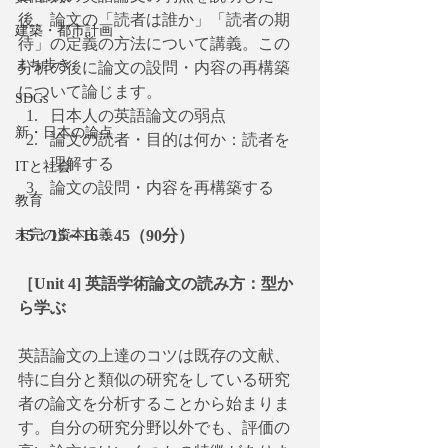
後、論文の「読者は誰か」「読者の期
建築・都市計画
待」の定義の方法について講義。この
まち歩き
分析の後に論文の設問・内容の再構築
について論じます。
SDGs
日本人の英語論文の弱点
新・日本の論点
論文の読者・目的は何か：読者を
理解する
ITと社会
論文の設問・内容を再構築する
教育
未完の資本主義
15：15～16：45（90分）
［Unit 4] 英語学術論文の読み方：型か
ら学ぶ 
英語論文の上達のコツは既存の文献、
特に自分と類似の研究をしている研究
者の論文を分析することから始まりま
す。自分の研究分野以外でも、評価の