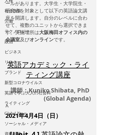
人権
ールがあります。大学生・大学院生・
研究者を対象として以下の英語論文講
社会政策
座を開講します。自分のレベルに合わ
労働
せて、複数のユニットから選択できま
テクノロジー
す。実施場所は
大阪梅田オフィス内の
会議室
及び
オンライン
です。
政治
ビジネス
英語アカデミック・ライ
リスク
ティング講座
ブランド
新型コロナウイルス
講師：Kuniko Shibata, PhD 
英語で学ぶ大人の社会科
(Global Agenda)
ライティング
^
Global News
2021年4月4日（日）
ソーシャル・メディア
［Unit ４] 
英語論文の執
資格試験