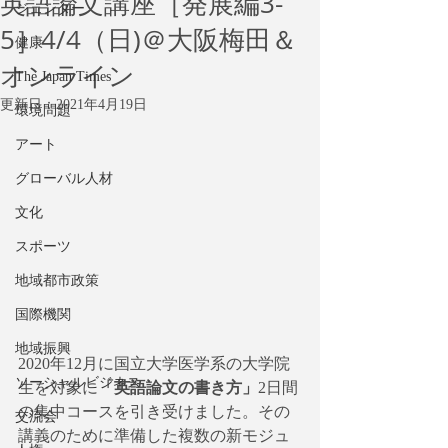
英語論文講座［発展編3-
ジェンダー
5］4/4（日)＠大阪梅田＆
健康
オンライン
The Japan Times
更新日：
2021年4月19日
環境問題
アート
グローバル人材
文化
スポーツ
地域都市政策
国際機関
地域振興
2020年12月に国立大学医学系の大学院
ソーシャルビジネス
生を対象に
「英語論文の書き方」
2日間
の集中コースを引き受けました。その
交流会
講義のために準備した複数の新モジュ