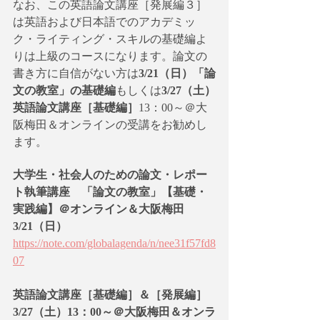
なお、この英語論文講座［発展編３］
は英語および日本語でのアカデミッ
ク・ライティング・スキルの基礎編よ
りは上級のコースになります。論文の
書き方に自信がない方は
3/21（日）「論
文の教室」の基礎編
もしくは
3/27（土）
英語論文講座［基礎編］
13：00～＠大
阪梅田＆オンラインの受講をお勧めし
ます。
大学生・社会人のための論文・レポー
ト執筆講座　「論文の教室」【基礎・
実践編】＠オンライン＆大阪梅田　
3/21（日）
https://note.com/globalagenda/n/nee31f57fd8
07
英語論文講座［基礎編］＆［発展編］
3/27（土）13：00～＠大阪梅田＆オンラ