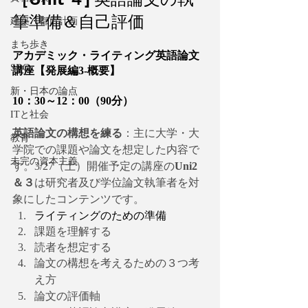
筆準備＆自己評価
建築・都市計画
まち歩き
アカデミック・ライティング英語論文
SDGs
講座【発展編3-概要】
新・日本の論点
10：30～12：00（90分）
ITと社会
英語論文の構想を練る
：主に大学・大
教育
学院での課題や論文を想定した内容で
未完の資本主義
す。3/27（土）開催予定の講座の
Uni2
＆３
は研究者及び学位論文執筆者を対
象にしたコンテンツです。
ライティングのための準備
課題を理解する
読者を想定する
論文の構想を考えるための３つ考
え方
論文の評価軸