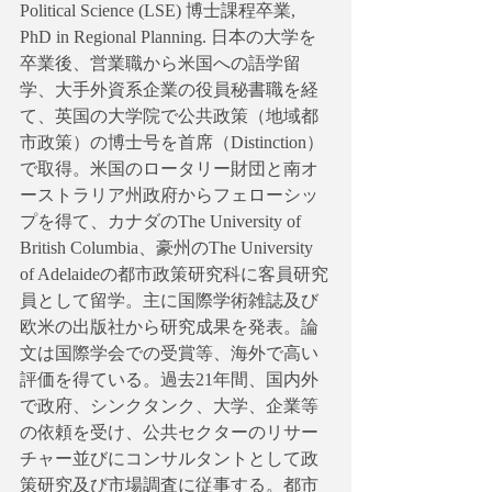
Political Science (LSE) 博士課程卒業, 
PhD in Regional Planning. 日本の大学を
卒業後、営業職から米国への語学留
学、大手外資系企業の役員秘書職を経
て、英国の大学院で公共政策（地域都
市政策）の博士号を首席（Distinction）
で取得。米国のロータリー財団と南オ
ーストラリア州政府からフェローシッ
プを得て、カナダのThe University of 
British Columbia、豪州のThe University 
of Adelaideの都市政策研究科に客員研究
員として留学。主に国際学術雑誌及び
欧米の出版社から研究成果を発表。論
文は国際学会での受賞等、海外で高い
評価を得ている。過去21年間、国内外
で政府、シンクタンク、大学、企業等
の依頼を受け、公共セクターのリサー
チャー並びにコンサルタントとして政
策研究及び市場調査に従事する。都市