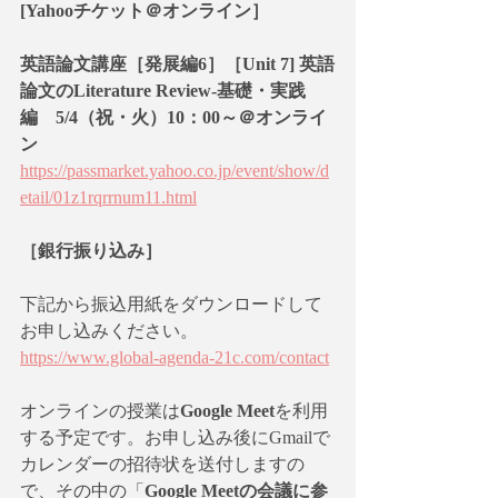
[Yahooチケット＠オンライン］
英語論文講座［発展編6］［Unit 7] 英語
論文のLiterature Review-基礎・実践
編　5/4（祝・火）10：00～＠オンライ
ン
https://passmarket.yahoo.co.jp/event/show/d
etail/01z1rqrrnum11.html
［銀行振り込み］
下記から振込用紙をダウンロードして
お申し込みください。
https://www.global-agenda-21c.com/contact
オンラインの授業は
Google Meet
を利用
する予定です。お申し込み後にGmailで
カレンダーの招待状を送付しますの
で、その中の「
Google Meetの会議に参