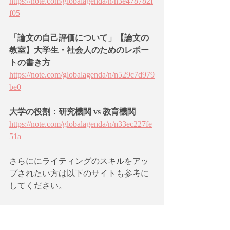
https://note.com/globalagenda/n/n3e478782f
f05
「論文の自己評価について」【論文の
教室】大学生・社会人のためのレポー
トの書き方
https://note.com/globalagenda/n/n529c7d979
be0
大学の役割：研究機関 vs 教育機関
https://note.com/globalagenda/n/n33ec227fe
51a
さらににライティングのスキルをアッ
プされたい方は以下のサイトも参考に
してください。
[WritingCafe] 英語論文アカデミック・
ライティング・グループ