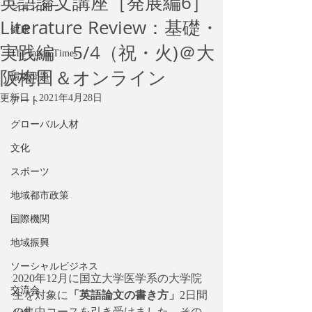
英語論文講座［発展編6］
ジェンダー
Literature Review：基礎・
健康
実践編 5/4（祝・火)＠大
The Japan Times
阪梅田＆オンライン
環境問題
更新日：
2021年4月28日
アート
グローバル人材
文化
スポーツ
地域都市政策
国際機関
地域振興
ソーシャルビジネス
2020年12月に国立大学医学系の大学院
交流会
生を対象に
「英語論文の書き方」
2日間
の集中コースを引き受けました。その