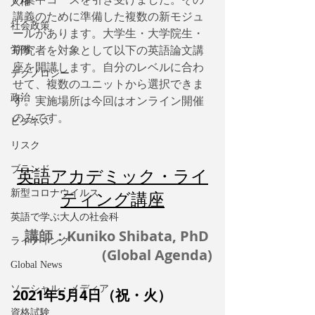
人権
講義のために準備した複数の新モジュ
社会政策
ールがあります。大学生・大学院生・
労働
研究者を対象として以下の英語論文講
座を開講します。自分のレベルに合わ
テクノロジー
せて、複数のユニットから選択できま
政治
す。実施場所は今回はオンライン開催
のみです。
ビジネス
リスク
ブランド
英語アカデミック・ライ
新型コロナウイルス
ティング講座
英語で学ぶ大人の社会科
講師：Kuniko Shibata, PhD 
ライティング
(Global Agenda)
Global News
ソーシャル・メディア
2021年5月4日（祝・火）
資格試験