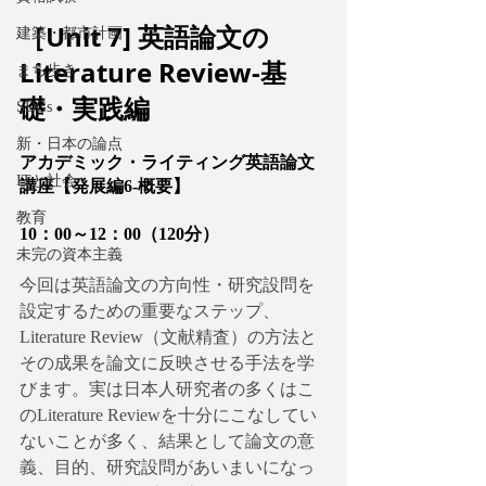
［Unit 7] 英語論文の
建築・都市計画
Literature Review-基
まち歩き
礎・実践編
SDGs
新・日本の論点
アカデミック・ライティング英語論文
ITと社会
講座【発展編6-概要】
教育
10：00～12：00（120分）
未完の資本主義
今回は英語論文の方向性・研究設問を
設定するための重要なステップ、
Literature Review（文献精査）の方法と
その成果を論文に反映させる手法を学
びます。実は日本人研究者の多くはこ
のLiterature Reviewを十分にこなしてい
ないことが多く、結果として論文の意
義、目的、研究設問があいまいになっ