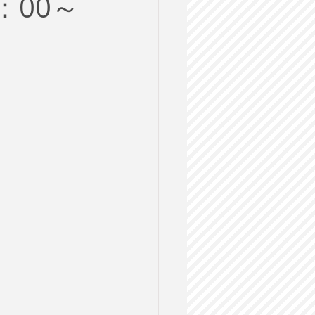
：00～
ルス
格試験