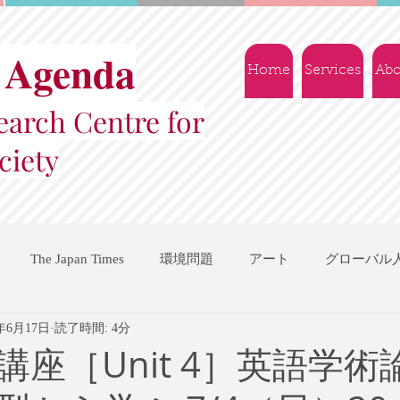
 Agenda
Home
Services
Abo
arch Centre for
ciety
The Japan Times
環境問題
アート
グローバル
1年6月17日
読了時間: 4分
国際機関
地域振興
ソーシャルビジネス
交流会
講座［Unit 4］英語学術