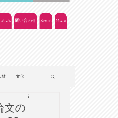
ut Us
問い合わせ
Event
More
人材
文化
人権
社会政策
論文の