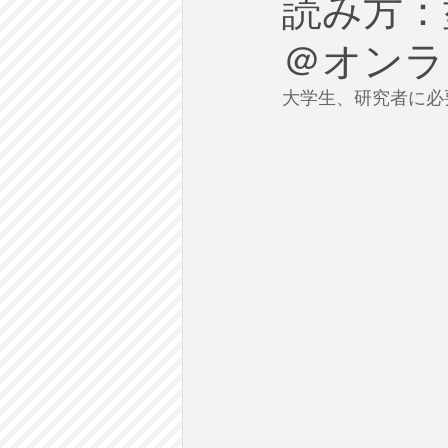
読み方：型
労働
テクノロジー
政
＠オンラ
英語で学ぶ大人の社会科
ラ
大学生、研究者に必
建築・都市計画
まち歩き