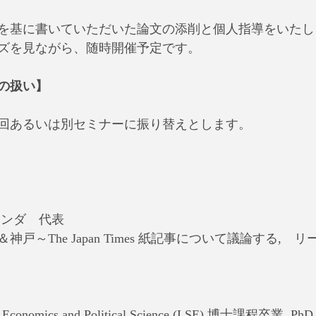
を基に書いていただいた論文の添削と個人指導をいたし
ズを見ながら、随時開催予定です。
の扱い】
回あるいは別セミナーに振り替えとします。
ェンダ　代表
戸～The Japan Times 紙記事について議論する,　リ
f Economics and Political Science (LSE) 博士課程卒業, PhD i