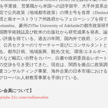
日本の大学を卒業後、営業職から米国への語学留学、大手外資
で公共政策（地域都市政策）の博士号を首席（Distinct
団と南オーストラリア州政府からフェローシップを得て、
itish Columbia、豪州のThe University of Adelaideの
国際学術雑誌及び欧米の出版社から研究成果を発表。論
い評価を得ている。過去25年間、国内外で政府、シン
、公共セクターのリサーチャー並びにコンサルタントと
る。都市計画、地域振興、観光/文化、環境/エネルギー
スなど幅広い分野をカバー、白書や政府委員会レポート
の交渉を引き受けてきた。現在は、関西を拠点に政策調
査コンサルティング事業、海外企業の日本市場における
グローバル人材教育事業を手掛けている。
ン会員について】
genda-21c.com/onlinesalon