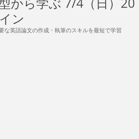
から学ぶ 7/4（日）20
治
ビジネス
リスク
ブランド
新型コロナウイ
イン
イティング
Global News
ソーシャル・メディア
資
要な英語論文の作成・執筆のスキルを最短で学習
SDGs