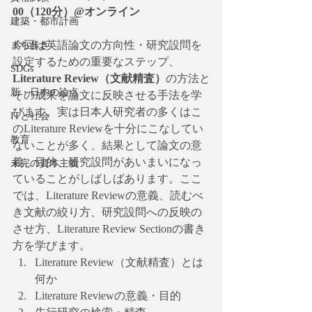
00（120分）@オンライン
建築・都市計画
今回は英語論文の方向性・研究設問を
まち歩き
設定するための重要なステップ、
SDGs
Literature Review（文献精査）
の方法と
新・日本の論点
その成果を論文に反映させる手法を学
びます。実は日本人研究者の多くはこ
ITと社会
のLiterature Reviewを十分にこなしてい
教育
ないことが多く、結果として論文の意
義、目的、研究設問があいまいになっ
未完の資本主義
ていることがしばしばあります。ここ
では、Literature Reviewの意義、読むべ
き文献の絞り方、研究設問への反映の
させ方、Literature Review Sectionの書き
方を学びます。
Literature Review（文献精査）とは
何か
Literature Reviewの意義・目的