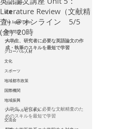
英語論文講座 Unit 5：
ジェンダー
Literature Review（文献精
健康
査）＠オンライン 5/5
The Japan Times
(金）20時
環境問題
大学生、研究者に必要な英語論文の作
アート
成・執筆のスキルを最短で学習
グローバル人材
文化
スポーツ
地域都市政策
国際機関
地域振興
大学生、研究者に必要な文献精査のた
ソーシャルビジネス
めのスキルを最短で学習
交流会