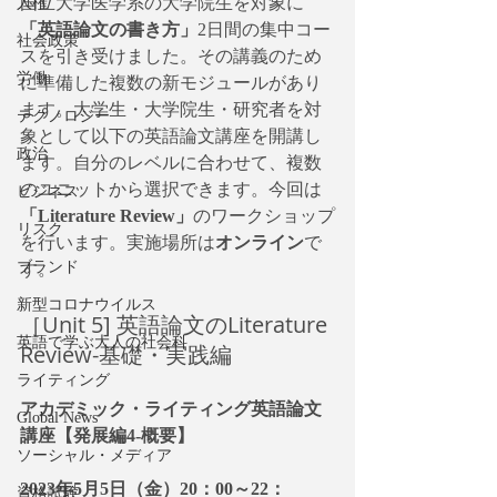
国立大学医学系の大学院生を対象に
人権
「英語論文の書き方」
2日間の集中コー
社会政策
スを引き受けました。その講義のため
労働
に準備した複数の新モジュールがあり
ます。大学生・大学院生・研究者を対
テクノロジー
象として以下の英語論文講座を開講し
政治
ます。自分のレベルに合わせて、複数
のユニットから選択できます。今回は
ビジネス
「Literature Review」
のワークショップ
リスク
を行います。実施場所は
オンライン
で
ブランド
す。
新型コロナウイルス
［Unit 5] 英語論文のLiterature 
英語で学ぶ大人の社会科
Review-基礎・実践編
ライティング
アカデミック・ライティング英語論文
Global News
講座【発展編4-概要】
ソーシャル・メディア
2023年5月5日（金）20：00～22：
資格試験