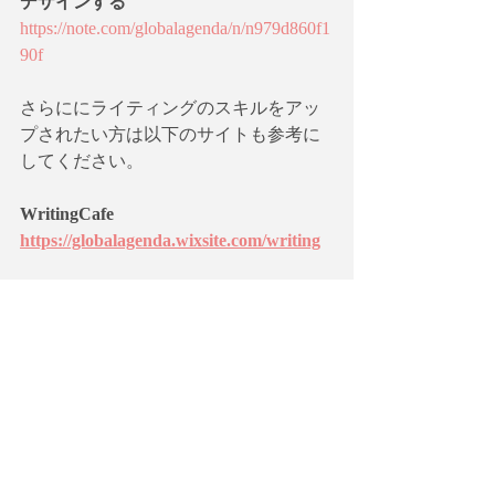
デザインする
https://note.com/globalagenda/n/n979d860f1
90f
さらににライティングのスキルをアッ
プされたい方は以下のサイトも参考に
してください。
WritingCafe
https://globalagenda.wixsite.com/writing
 このワークショップに関心のある方は
以下のニュースレターに登録していた
だくと案内が届きます。  
【英語で学ぶ現代社会】を無料ニュー
スレター@Substackで購読しません
か？
https://globala.substack.com/subscribe