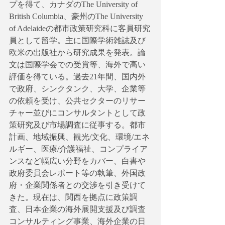
プを得て、カナダのThe University of 
British Columbia、豪州のThe University 
of Adelaideの都市政策研究科に客員研究
員として留学。主に国際学術雑誌及び
欧米の出版社から研究成果を発表。論
文は国際学会での受賞等、海外で高い
評価を得ている。過去21年間、国内外
で政府、シンクタンク、大学、企業等
の依頼を受け、公共セクターのリサー
チャー並びにコンサルタントとして政
策研究及び市場調査に従事する。都市
計画、地域振興、観光/文化、環境/エネ
ルギー、医療/介護福祉、コンプライア
ンスなど幅広い分野をカバー、白書や
政府委員会レポート等の執筆、外国政
府・企業関係者との交渉を引き受けて
きた。現在は、関西を拠点に政策調
査、日本企業の海外展開支援及び調査
コンサルティング事業、海外企業の日