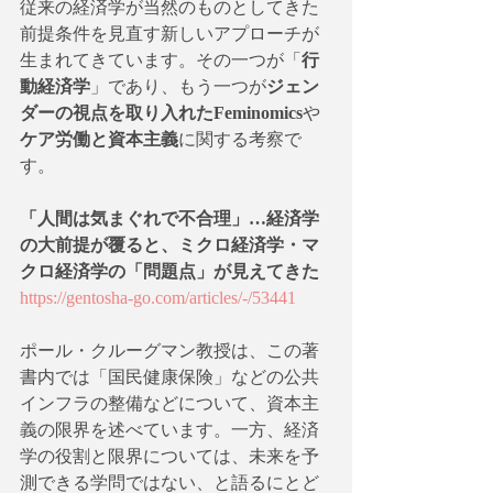
従来の経済学が当然のものとしてきた
前提条件を見直す新しいアプローチが
生まれてきています。その一つが「
行
動経済学
」であり、もう一つが
ジェン
ダーの視点を取り入れたFeminomics
や
ケア労働と資本主義
に関する考察で
す。
「人間は気まぐれで不合理」…経済学
の大前提が覆ると、ミクロ経済学・マ
クロ経済学の「問題点」が見えてきた
https://gentosha-go.com/articles/-/53441
ポール・クルーグマン教授は、この著
書内では「国民健康保険」などの公共
インフラの整備などについて、資本主
義の限界を述べています。一方、経済
学の役割と限界については、未来を予
測できる学問ではない、と語るにとど