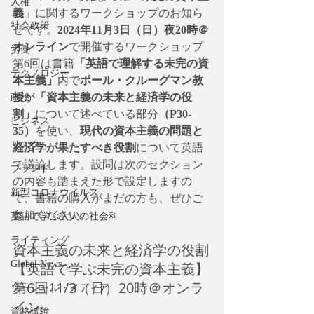
人権
義
」に関するワークショップのお知ら
社会政策
せです。
2024年11月3日（日）夜20時＠
オンライン
で開催するワークショップ
労働
第6回は書籍
「英語で理解する未完の資
テクノロジー
本主義」
内で
ポール・クルーグマン教
授
が
「資本主義の未来と経済学の役
政治
割」
について述べている部分
（P30-
ビジネス
35）
を使い、
現代の資本主義の問題と
リスク
経済学が果たすべき役割
について英語
で議論します。設問は次のセクション
ブランド
の内容も踏まえた形で設定しますの
新型コロナウイルス
で、書籍の購入がまだの方も、ぜひご
参加ください。
英語で学ぶ大人の社会科
ライティング
資本主義の未来と経済学の役割
Global News
【英語で学ぶ未完の資本主義】
第6回11/3（日）20時＠オンラ
ソーシャル・メディア
イン
資格試験