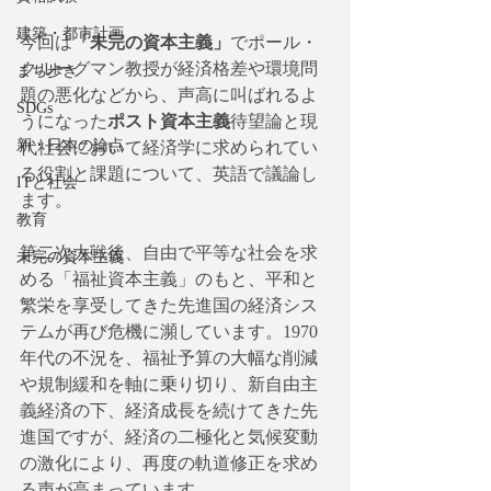
建築・都市計画
今回は
「未完の資本主義」
でポール・
クルーグマン教授が経済格差や環境問
まち歩き
題の悪化などから、声高に叫ばれるよ
SDGs
うになった
ポスト資本主義
待望論と現
新・日本の論点
代社会において経済学に求められてい
る役割と課題について、英語で議論し
ITと社会
ます。
教育
第二次大戦後、自由で平等な社会を求
未完の資本主義
める「福祉資本主義」のもと、平和と
繁栄を享受してきた先進国の経済シス
テムが再び危機に瀕しています。1970
年代の不況を、福祉予算の大幅な削減
や規制緩和を軸に乗り切り、新自由主
義経済の下、経済成長を続けてきた先
進国ですが、経済の二極化と気候変動
の激化により、再度の軌道修正を求め
る声が高まっています。