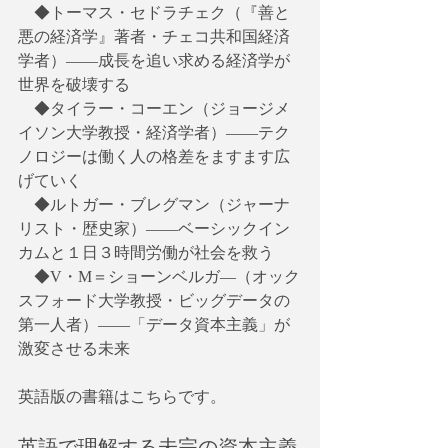
　◆トーマス・セドラチェク（『善と
悪の経済学』著者・チェコ共和国経済
学者）――成長を追い求める経済学が
世界を破壊する
　◆タイラー・コーエン（ジョージメ
イソン大学教授・経済学者）――テク
ノロジーは働く人の格差をますます広
げていく
　◆ルトガー・ブレグマン（ジャーナ
リスト・歴史家）――ベーシックイン
カムと１日３時間労働が社会を救う
　◆V・M＝ショーンベルガ―（オック
スフォード大学教授・ビッグデータの
第一人者）――「データ資本主義」が
激変させる未来
英語版の書籍はこちらです。
英語で理解する未完の資本主義