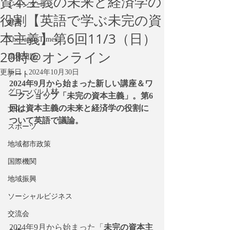
資本主義の未来と経済学の
ジェンダー
役割【英語で学ぶ未完の資
健康
本主義】第6回11/3（日）
The Japan Times
20時＠オンライン
環境問題
更新日：
2024年10月30日
アート
2024年9月から始まった新しい講座＆ワ
グローバル人材
ークショップ「未完の資本主義」。第6
回は資本主義の未来と経済学の役割に
文化
ついて英語で議論。
スポーツ
地域都市政策
国際機関
地域振興
ソーシャルビジネス
交流会
2024年9月から始まった「
未完の資本主