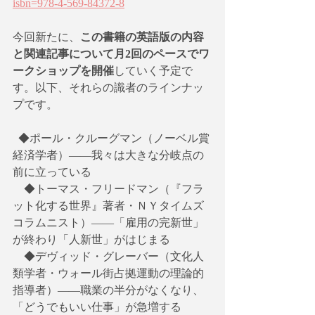
isbn=978-4-569-84372-8
今回新たに、
この書籍の英語版の内容
と関連記事について月2回のペースでワ
ークショップを開催
していく予定で
す。以下、それらの識者のラインナッ
プです。
  ◆ポール・クルーグマン（ノーベル賞
経済学者）――我々は大きな分岐点の
前に立っている
　◆トーマス・フリードマン（『フラ
ット化する世界』著者・ＮＹタイムズ
コラムニスト）――「雇用の完新世」
が終わり「人新世」がはじまる
　◆デヴィッド・グレーバー（文化人
類学者・ウォール街占拠運動の理論的
指導者）――職業の半分がなくなり、
「どうでもいい仕事」が急増する