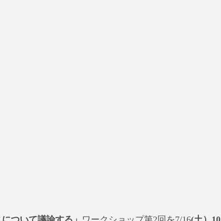
スについて議論する」
ワークショップ第2回を7/16
(土）