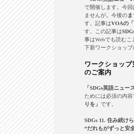
で開催します。今回
ませんが
、
今後の
ま
す。記事は
VOAの「As 
す。この記事は
SD
事はWebでも読む
下新ワークショップ
ワークショップ
のご案内
「SDGs英語ニュー
ためには必須の内容
りを」
です。
SDGs 11. 住み
“だれもがずっと安