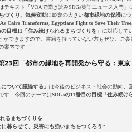
はテキスト
「
VOAで聞き読みSDGs英語ニュース入門
」
ちづくり、気候変動
に影響の大きい
都市緑地の保護
につ
Cairo Transforms, Egyptians Fight to Save Their Tre
Gsの目標11「住み続けられるまちづくりを」
に対応して
ことができますので、書籍を持っていない方もぜひ、ご参
の案内です。
第23回「都市の緑地を再開発から守る：東京
スについて議論する」
は今後のビジネス・社会の動向、
です。今回のテーマは
SDGsの11番目の目標「住み続
続けられるまちづくりを
全に暮らせて、災害にも強いまちをつくろう”