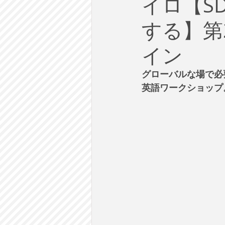
イロ【S
労働
テクノロジー
政
する】第2
英語で学ぶ大人の社会科
ラ
イン
グローバルな場で必
建築・都市計画
まち歩き
英語ワークショップ