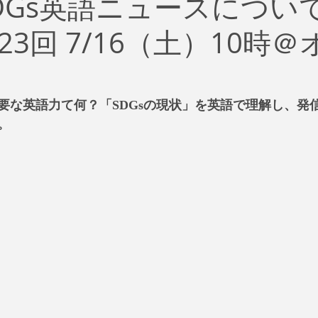
DGs英語ニュースについ
治
ビジネス
リスク
ブランド
新型コロナウイ
3回 7/16（土）10時
イティング
Global News
ソーシャル・メディア
資
要な英語力て何？「SDGsの現状」を英語で理解し、発
SDGs
。