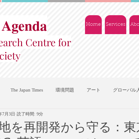
 Agenda
Home
Services
Abo
arch Centre for
ciety
The Japan Times
環境問題
アート
グローバル
2年7月3日
読了時間: 9分
国際機関
地域振興
ソーシャルビジネス
交流会
地を再開発から守る：東