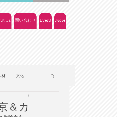
ut Us
問い合わせ
Event
More
人材
文化
人権
社会政策
京＆カ