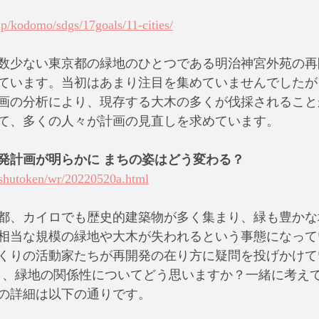
jp/kodomo/sdgs/17goals/11-cities/
数少ない東京都の緑地のひとつである明治神宮外苑の再
ています。当初はあまり注目を集めていませんでしたが
画の分析により、現存する大木の多くが伐採されること
て、多くの人々が計画の見直しを求めています。
発計画が明らかに まちの姿はどう変わる？
/shutoken/wr/20220520a.html
都、カイロでも歴史的建築物が多く集まり、緑も豊かな
相当な規模の緑地や大木が失われるという事態になって
くりの活動家たちが再開発の在り方に疑問を投げかけて
くり、緑地の関係性についてどう思いますか？一緒に考え
の詳細は以下の通りです。