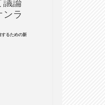
て議論
ルス
＠オンラ
格試験
信するための新