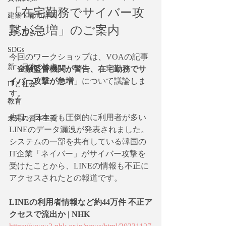
「在宅勤務でサイバー攻
建築・都市計画
撃が急増」のご案内
まち歩き
SDGs
今回のワークショップは、VOAの記事
新・日本の論点
「
金融監督機関が警告、在宅勤務でサ
イバー攻撃が急増
」について議論しま
ITと社会
す。
教育
先日、日本でも圧倒的に利用者が多い
未完の資本主義
LINEのデータ漏洩が発表されました。
システムの一部を共有している韓国の
IT企業「ネイバー」がサイバー攻撃を
受けたことから、LINEの情報も不正に
アクセスされたとの報道です。
LINEの利用者情報など約44万件 不正ア
クセスで流出か | NHK