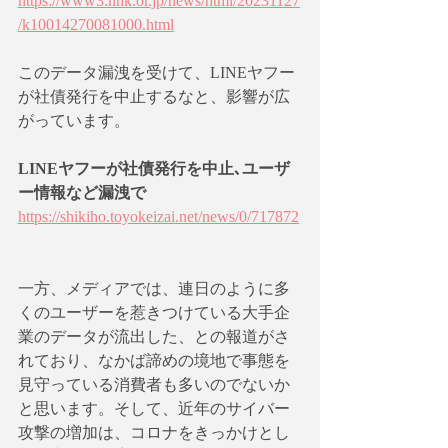
https://www3.nhk.or.jp/news/html/20231127
/k10014270081000.html
このデータ漏洩を受けて、LINEヤフー
が社債発行を中止するなと、影響が広
がっています。
LINEヤフーが社債発行を中止､ユーザ
ー情報など漏洩で
https://shikiho.toyokeizai.net/news/0/717872
一方、メディアでは、連日のように多
くのユーザーを惹きつけている大手企
業のデータが流出した、との報道がさ
れており、なかば諦めの境地で事態を
見守っている消費者も多いのでないか
と思います。そして、近年のサイバー
攻撃の増加は、コロナをきっかけとし