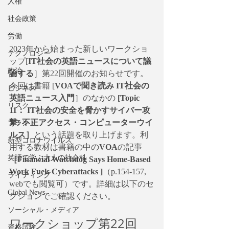
人権
社会政策
労働
2023年から始まった新しいワークショ
テクノロジー
ップ[
IT社会の英語ニュースについて議
政治
論する
］第22回開催のお知らせです。
今回は書籍 [
VOAで聞き読み IT社会の
ビジネス
英語ニュース入門
］のなかの 
[Topic 
リスク
11： IT社会の安全を脅かすサイバー攻
撃: 不正アクセス・コンピューターウイ
ブランド
ルス］
という話題を取り上げます。利
新型コロナウイルス
用する教材は書籍の中の
VOA
の記事
英語で学ぶ大人の社会科
［Financial Watchdog Says Home-Based 
Work Fuels Cyberattacks ]
（p.154-157, 
ライティング
webでも閲覧可）です。詳細は以下のセ
Global News
クションでご確認ください。
ソーシャル・メディア
ワークショップ第22回
資格試験