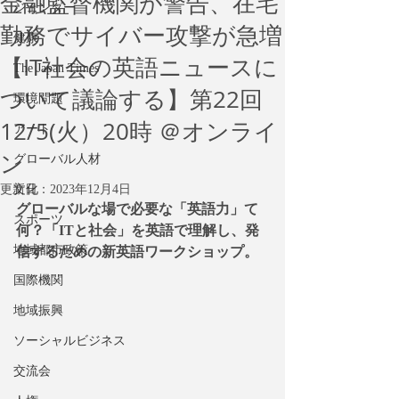
金融監督機関が警告、在宅
ジェンダー
勤務でサイバー攻撃が急増
健康
【IT社会の英語ニュースに
The Japan Times
ついて議論する】第22回
環境問題
12/5(火）20時 ＠オンライ
アート
ン
グローバル人材
更新日：
文化
2023年12月4日
グローバルな場で必要な「英語力」て
スポーツ
何？「ITと社会」を英語で理解し、発
地域都市政策
信するための新英語ワークショップ。
国際機関
地域振興
ソーシャルビジネス
交流会