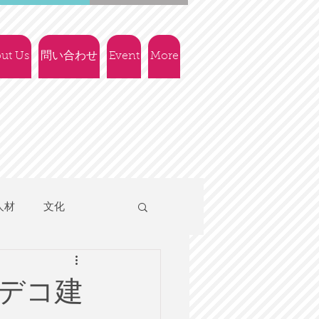
ut Us
問い合わせ
Event
More
人材
文化
人権
社会政策
デコ建