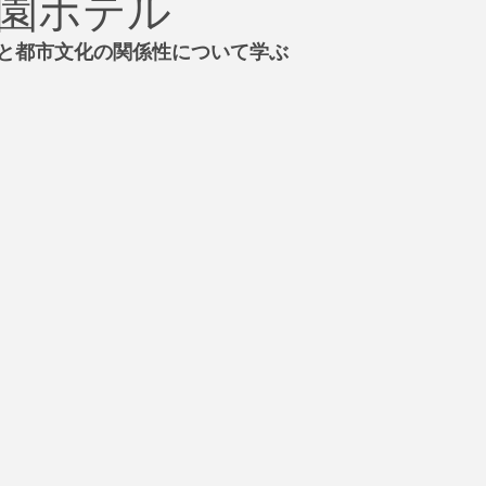
園ホテル
治
ビジネス
リスク
ブランド
新型コロナウイ
と都市文化の関係性について学ぶ
イティング
Global News
ソーシャル・メディア
資
SDGs