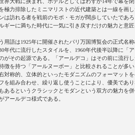
世界大戦に挟まれ、ホテルとしてはわずか14年で幕を
を極力排除したミニマリストの近代建築とは一線を画し
ンは訪れる者を戦前のモボ・モガが闊歩していたであろ
ルギーに満ちた時代に一気に引き戻すだけの魅力と意匠
う用語は1925年に開催されたパリ万国博覧会の正式名
1930年代に流行したスタイルを、1960年代後半以降に「
のがその起源である。「アールデコ」はその前に流行し
特徴を持つ「アールヌーボー」と比較されることが多い
右対称的、立体的といったモダニズムのフォーマットを
フを組み合わせ、繰り返し使うことにより、優美であり
もあるというクラシックとモダンという双方の魅力を併
がアールデコ様式である。