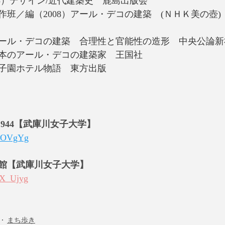
13）デザイン/近代建築史　鹿島出版会
班／編（2008）アール・デコの建築　(ＮＨＫ美の壺)
）アール・デコの建築　合理性と官能性の造形　中央公論新
）日本のアール・デコの建築家　王国社
甲子園ホテル物語　東方出版
~1944【武庫川女子大学】 
eRrOVgYg
館【武庫川女子大学】 
uuX_Ujyg
まち歩き