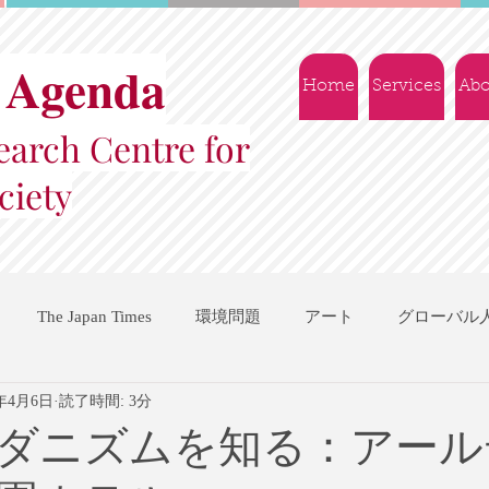
 Agenda
Home
Services
Abo
arch Centre for
ciety
The Japan Times
環境問題
アート
グローバル
3年4月6日
読了時間: 3分
国際機関
地域振興
ソーシャルビジネス
交流会
ダニズムを知る：アール