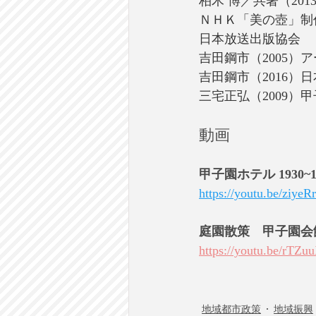
柏木 博／共著（20
ＮＨＫ「美の壺」制作
日本放送出版協会
吉田鋼市（2005
吉田鋼市（2016
三宅正弘（2009）
動画
甲子園ホテル 1930
https://youtu.be/ziy
庭園散策　甲子園会
https://youtu.be/rTZ
地域都市政策
地域振興