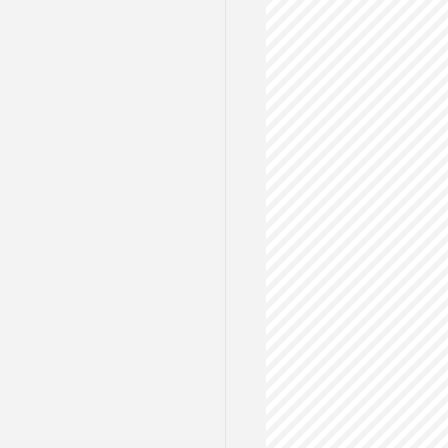
ルス
格試験