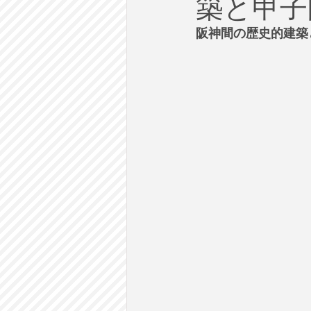
築と甲子
労働
テクノロジー
政
阪神間の歴史的建築
英語で学ぶ大人の社会科
ラ
建築・都市計画
まち歩き