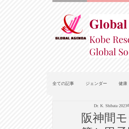
Global
Kobe Rese
Global So
全ての記事
ジェンダー
健康
Dr. K. Shibata
202
スポーツ
地域都市政策
阪神間モ