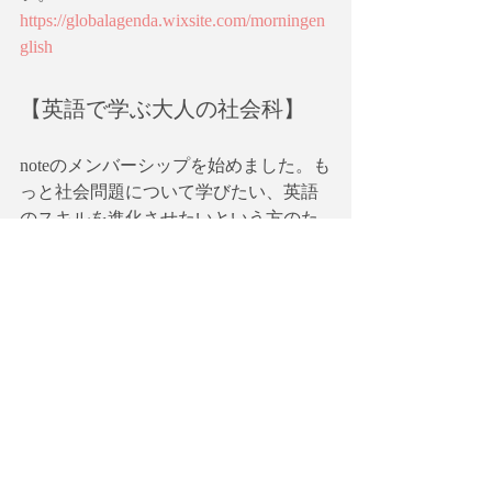
https://globalagenda.wixsite.com/morningen
glish
【英語で学ぶ大人の社会科】
noteのメンバーシップを始めました。も
っと社会問題について学びたい、英語
のスキルを進化させたいという方のた
めの一石二鳥、欲張りな会の立ち上げ
を目指しています。ワークショップだ
けでなく「大人のための社会見学」も
計画中！メンバー募集中です。
【英語で学ぶ大人の社会科】メンバー
シップ
https://note.com/globalagenda/circle
有料ニュースレター【英語で学