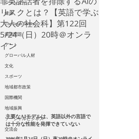
非英語話者を排除するAIの
ジェンダー
リスクとは？【英語で学ぶ
健康
大人の社会科】第122回
The Japan Times
5/24（日）20時＠オンラ
環境問題
イン
アート
グローバル人材
文化
スポーツ
地域都市政策
国際機関
地域振興
主要なAIモデルは、英語以外の言語で
ソーシャルビジネス
は十分な性能を発揮できていない
交流会
2026年5月24日（日）夜20時＠オンライ