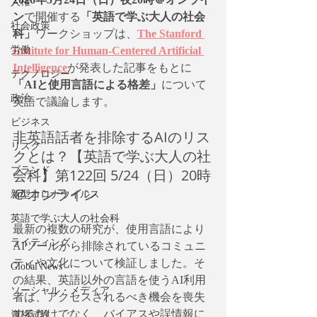
人権
ン
で開催する
「英語で学ぶ大人の社会
社会政策
科」
ワークショップは、
The Stanford 
Institute for Human-Centered Artificial 
労働
Intelligence
が発表した記事をもとに
テクノロジー
「AIと使用言語による格差」
について
政治
英語で議論します。
ビジネス
非英語話者を排除するAIのリス
リスク
クとは？【英語で学ぶ大人の社
ブランド
会科】第122回 5/24（日）20時
＠オンライン
新型コロナウイルス
英語で学ぶ大人の社会科
最新の複数の研究が、使用言語により
ライティング
AIツールから排除されているコミュニ
ティや文化について検証しました。そ
Global News
の結果、英語以外の言語を使うAI利用
ソーシャル・メディア
者は、アクセスされるべき機会を喪失
するだけでなく、バイアスや誤情報に
資格試験