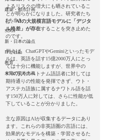
よるリスクの増大にも晒されているこ
建築・都市計画
とが明らかになりました。研究者たち
まち歩き
は、
AIの大規模言語モデルに「デジタ
ル格差」が存在
することを突き止めた
SDGs
のです。
新・日本の論点
例えば、ChatGPTやGeminiといったモデ
ITと社会
ルは、英語を話す15億2000万人にとっ
教育
ては十分に機能しますが、世界中の
9700万人のベトナム語話者に対しては
未完の資本主義
期待通りの性能を発揮できず、ウト・
アステカ語族に属するナワトル語を話
す150万人に対しては、さらに性能が低
下していることが分かりました。
主な原因はAIが収集するデータにあり
ます。これらの非英語圏の言語には、
効果的なモデルを構築・学習させるた