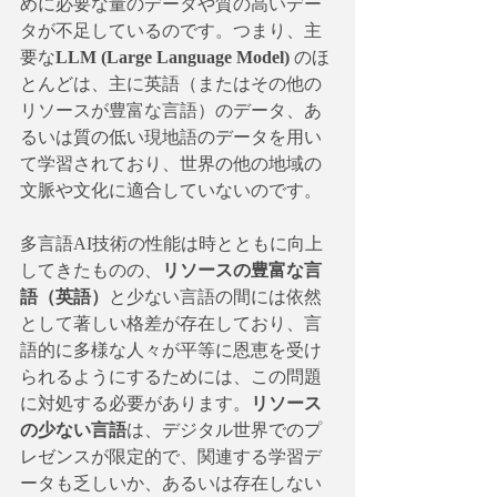
めに必要な量のデータや質の高いデー
タが不足しているのです。つまり、主
要な
LLM (Large Language Model)
 のほ
とんどは、主に英語（またはその他の
リソースが豊富な言語）のデータ、あ
るいは質の低い現地語のデータを用い
て学習されており、世界の他の地域の
文脈や文化に適合していないのです。
多言語AI技術の性能は時とともに向上
してきたものの、
リソースの豊富な言
語（英語）
と少ない言語の間には依然
として著しい格差が存在しており、言
語的に多様な人々が平等に恩恵を受け
られるようにするためには、この問題
に対処する必要があります。
リソース
の少ない言語
は、デジタル世界でのプ
レゼンスが限定的で、関連する学習デ
ータも乏しいか、あるいは存在しない