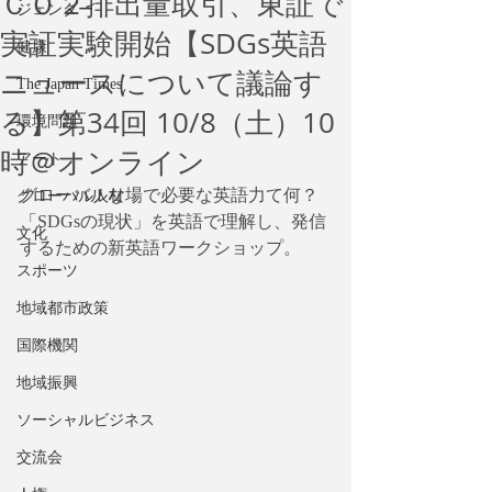
ＣＯ２排出量取引、東証で
ジェンダー
実証実験開始【SDGs英語
健康
ニュースについて議論す
The Japan Times
る】第34回 10/8（土）10
環境問題
時＠オンライン
アート
グローバルな場で必要な英語力て何？
グローバル人材
「SDGsの現状」を英語で理解し、発信
文化
するための新英語ワークショップ。
スポーツ
地域都市政策
国際機関
地域振興
ソーシャルビジネス
交流会