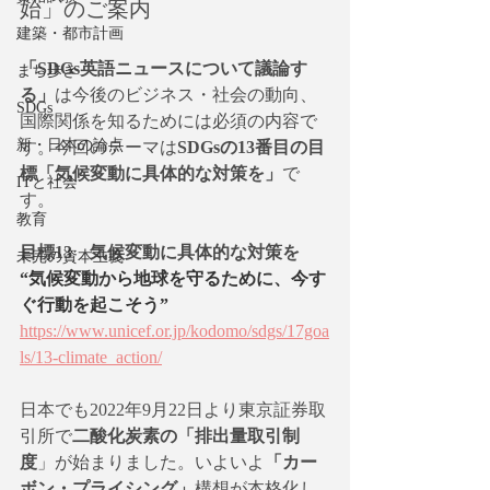
始」のご案内
建築・都市計画
「SDGs英語ニュースについて議論す
まち歩き
る」
は今後のビジネス・社会の動向、
SDGs
国際関係を知るためには必須の内容で
新・日本の論点
す。今回のテーマは
SDGsの13番目の目
標「気候変動に具体的な対策を」
で
ITと社会
す。
教育
目標13　気候変動に具体的な対策を
未完の資本主義
“気候変動から地球を守るために、今す
ぐ行動を起こそう”
https://www.unicef.or.jp/kodomo/sdgs/17goa
ls/13-climate_action/
日本でも2022年9月22日より東京証券取
引所で
二酸化炭素の「排出量取引制
度
」が始まりました。いよいよ
「カー
ボン・プライシング」
構想が本格化し