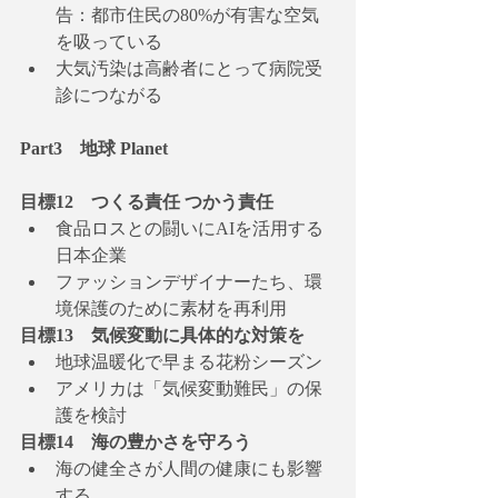
告：都市住民の80%が有害な空気
を吸っている
大気汚染は高齢者にとって病院受
診につながる
Part3　地球 Planet
目標12　つくる責任 つかう責任
食品ロスとの闘いにAIを活用する
日本企業
ファッションデザイナーたち、環
境保護のために素材を再利用
目標13　気候変動に具体的な対策を
地球温暖化で早まる花粉シーズン
アメリカは「気候変動難民」の保
護を検討
目標14　海の豊かさを守ろう
海の健全さが人間の健康にも影響
する