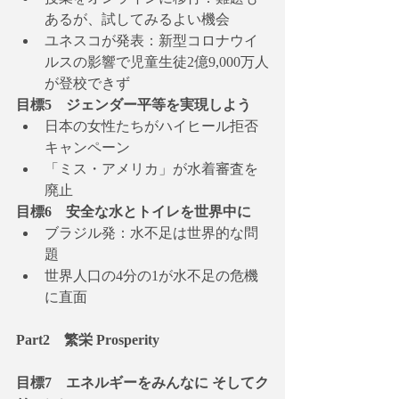
あるが、試してみるよい機会
ユネスコが発表：新型コロナウイ
ルスの影響で児童生徒2億9,000万人
が登校できず
目標5　ジェンダー平等を実現しよう
日本の女性たちがハイヒール拒否
キャンペーン
「ミス・アメリカ」が水着審査を
廃止
目標6　安全な水とトイレを世界中に
ブラジル発：水不足は世界的な問
題
世界人口の4分の1が水不足の危機
に直面
Part2　繁栄 Prosperity
目標7　エネルギーをみんなに そしてク