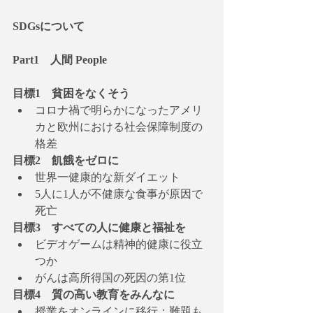
SDGsについて
Part1　人間 People
目標1　貧困をなくそう
コロナ禍で明らかになったアメリ
カと欧州における社会保障制度の
格差
目標2　飢餓をゼロに
世界一健康的な新ダイエット
5人に1人が不健康な食事が原因で
死亡
目標3　すべての人に健康と福祉を
ビデオゲームは精神的健康に役立
つか
がんは高所得国の死因の第1位
目標4　質の高い教育をみんなに
授業をオンラインに移行：難題も