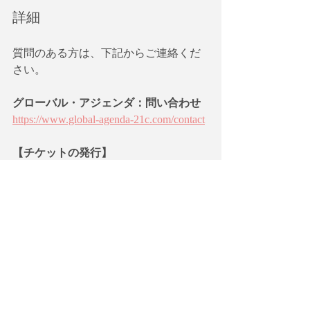
詳細
質問のある方は、下記からご連絡くだ
さい。
グローバル・アジェンダ：問い合わせ
https://www.global-agenda-21c.com/contact
【チケットの発行】    
参加申し込みをした方にはGoogle Meet
の会議の招待状と設問を送付します。
オンラインでは、通信上の問題が発生
する場合がありますが、不具合の場
合、次回無料で参加できます。キャン
セルの場合も次回への振り替えになり
ます。