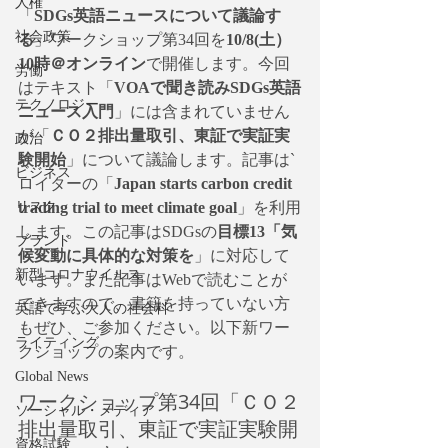
人権
「
SDGs英語ニュースについて議論す
社会政策
る
」ワークショップ第34回を
10/8(土）
10時＠オンライン
で開催します。今回
労働
はテキスト「
VOAで聞き読みSDGs英語
テクノロジー
ニュース入門
」には含まれていません
が「
ＣＯ２排出量取引、東証で実証実
政治
験開始
」について議論します。記事は`
ビジネス
ロイターの「
Japan starts carbon credit 
trading trial to meet climate goal
」を利用
リスク
します。この記事はSDGsの
目標13「気
ブランド
候変動に具体的な対策を
」に対応して
新型コロナウイルス
います。また記事はWebで読むことが
できますので、書籍を持っていない方
英語で学ぶ大人の社会科
もぜひ、ご参加ください。以下新ワー
ライティング
クショップの案内です。
Global News
ワークショップ第34回「ＣＯ２
ソーシャル・メディア
排出量取引、東証で実証実験開
資格試験