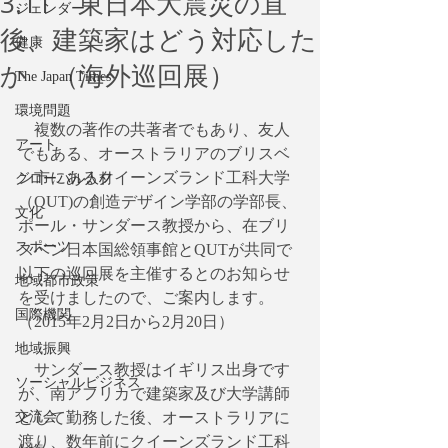
3.11 東日本大震災の直
ジェンダー
後、建築家はどう対応した
健康
か （海外巡回展）
The Japan Times
環境問題
　複数の著作の共著者でもあり、友人
アート
でもある、オーストラリアのブリスベ
ン市にあるクイーンズランド工科大学
グローバル人材
（QUT)の創造デザイン学部の学部長、
文化
ポール・サンダース教授から、在ブリ
スポーツ
スベン日本国総領事館とQUTが共同で
以下の巡回展を主催するとのお知らせ
地域都市政策
を受けましたので、ご案内します。
国際機関
（2015年2月2日から2月20日）
地域振興
　サンダース教授はイギリス出身です
ソーシャルビジネス
が、南アフリカで建築家及び大学講師
交流会
として勤務した後、オーストラリアに
渡り、数年前にクイーンズランド工科