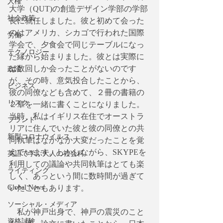
人権
大学（QUT)の創造デザイン学部の学部
社会政策
長に就任しました。彼と初めて会った
のはアメリカ、シカゴで行われた国際
労働
学会で、夕食会で同じテーブルになっ
テクノロジー
た縁から始まりました。彼とは実際に
は数回しか会ったことがないのです
政治
が、その時、意気投合したことから、
ビジネス
彼の同僚なども含めて、２冊の書籍の
リスク
２章を一緒に書くことになりました。
当時、私はイギリス在住でオーストラ
ブランド
リアに住んでいた彼と彼の同僚との共
新型コロナウイルス
同執筆はなかなか大変だったことを覚
えています。しかしながら、SKYPEを
英語で学ぶ大人の社会科
利用しての議論や共同執筆はとても楽
ライティング
しく、あっという間に数時間が過ぎて
Global News
いたこともあります。
ソーシャル・メディア
　私が神戸出身で、神戸の震災のこと
資格試験