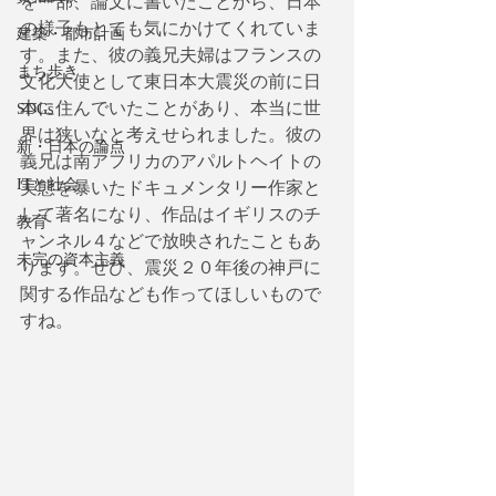
を一部、論文に書いたことから、日本
の様子もとても気にかけてくれていま
建築・都市計画
す。また、彼の義兄夫婦はフランスの
まち歩き
文化大使として東日本大震災の前に日
本に住んでいたことがあり、本当に世
SDGs
界は狭いなと考えせられました。彼の
新・日本の論点
義兄は南アフリカのアパルトヘイトの
ITと社会
実態を暴いたドキュメンタリー作家と
して著名になり、作品はイギリスのチ
教育
ャンネル４などで放映されたこともあ
未完の資本主義
ります。ぜひ、震災２０年後の神戸に
関する作品なども作ってほしいもので
すね。