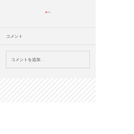
コメント
AIと倫理（2）：AIが住宅
中国はいかに電
コメントを追加…
市場に与えるリスクとは
を主流にしたの
何か【英語で学ぶ大人の
【英語で学ぶ大
社会科】第119回
科】第100回 9/
4/19（日）20時＠オンラ
時＠オンライン
イン
Global Agenda
グローバル・アジェンダ
〒650-0011
神戸市中央区下山手通2-13-3 建創ビル