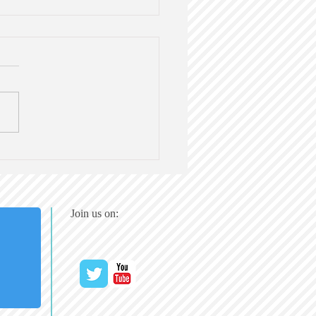
におけるAI活用のリスク
連が警告【英語で学ぶ大
社会科】第128回
19（日）20時＠オンライン
Join us on: