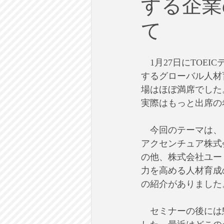
する企業
労働
テクノロジー
政
て
英語で学ぶ大人の社会科
ラ
　1月27日にTOE
するグローバル人材
建築・都市計画
まち歩き
場はほぼ満席でした
実際はもっと出席の
　今回のテーマは、
アクセンチュア株式
の他、株式会社ユー
力を高める人材育成の取り組
の紹介がありました
　セミナーの後には