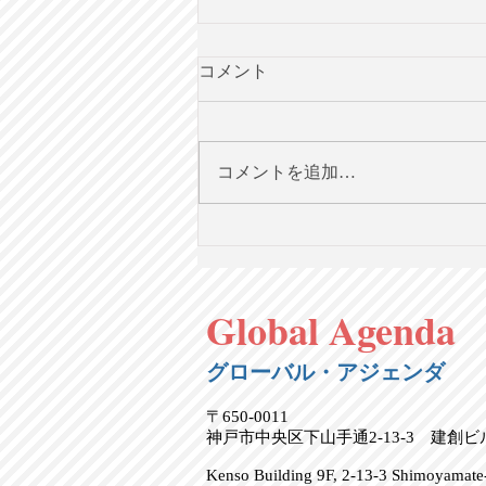
コメント
コメントを追加…
「共和党vs民主党」を超え
て：米国における政治選択の
ための分類論【英語で学ぶ大
Global Agenda
人の社会科】第130回
8/2（日）20時＠オンライン
グローバル・アジェンダ
〒650-0011
神戸市中央区下山手通2-13-3 建創
Kenso Building 9F, 2-13-3 Shimoyamate-