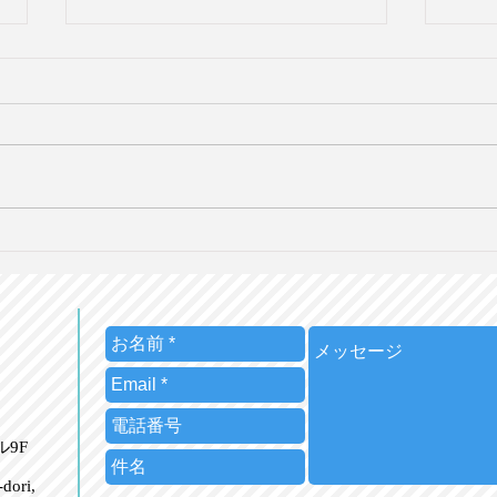
皇室典範改正を海外メディア
広告
はどう報じたか【英語で学ぶ
を国
大人の社会科】第129回
人の
7/26（日）20時＠オンライン
7/
ビル9F
dori,