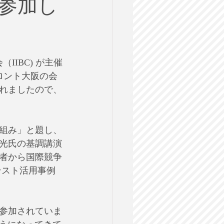
参加し
ルス
格試験
IIBC) が主催
ロント大阪の会
れましたので、
組み」と題し、
光氏の基調講演
者から国際競争
EICテスト活用事例
参加されていま