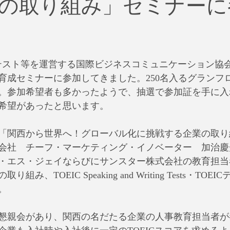
の取り組み」セミナーに
治
ビジネス
リスク
ブランド
新型コロナウイ
イティング
Global News
ソーシャル・メディア
資
ICテスト等を運営する国際ビジネスコミュニケーション協会（
育成セミナーに参加してきました。250名入るグランフ
SDGs
。参加希望者も多かったようで、抽選で参加証を手に入
希望があったと思います。
「関西から世界へ！グローバル化に挑戦する企業の取り
会社　チーフ・マーケティング・イノベーター　加治慶
・エス・ジェイならびにサンスター株式会社の教育担当
み、TOEIC Speaking and Writing Tests・TO
。
懇親会があり、関西の名だたる企業の人事教育担当者が