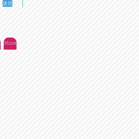
送信
t
More