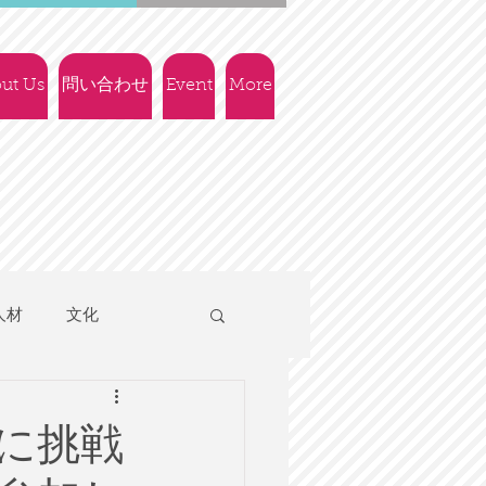
ut Us
問い合わせ
Event
More
人材
文化
人権
社会政策
に挑戦