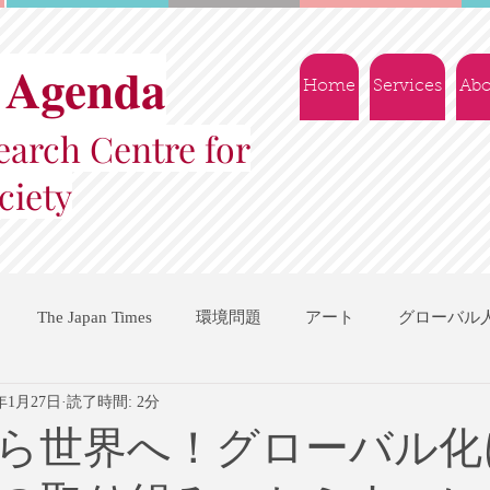
 Agenda
Home
Services
Abo
arch Centre for
ciety
The Japan Times
環境問題
アート
グローバル
5年1月27日
読了時間: 2分
国際機関
地域振興
ソーシャルビジネス
交流会
ら世界へ！グローバル化