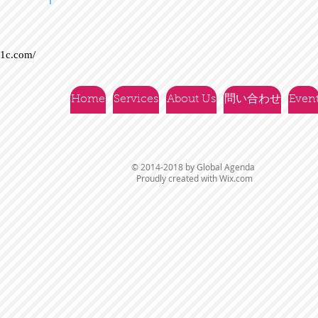
21c.com/
Home
Services
About Us
問い合わせ
Even
© 2014-2018 by Global Agenda
Proudly created with
Wix.com