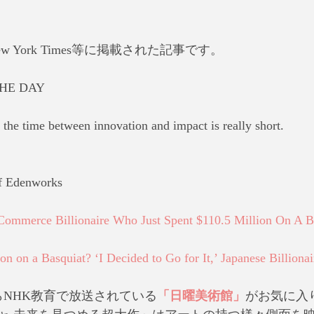
 New York Times等に掲載された記事です。
THE DAY
 the time between innovation and impact is really short. 
f Edenworks
ommerce Billionaire Who Just Spent $110.5 Million On A Ba
 on a Basquiat? ‘I Decided to Go for It,’ Japanese Billionai
らNHK教育で放送されている
「日曜美術館」
がお気に入