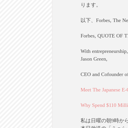
ります。
以下、Forbes, The
Forbes, QUOTE OF 
With entrepreneurship,
Jason Green, 
CEO and Cofounder o
Meet The Japanese E-C
Why Spend $110 Million
私は日曜の朝9時か