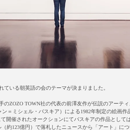
れている朝英語の会のテーマが決まりました。
のZOZO TOWN社の代表の前澤友作が伝説のアーティスト
uiat（ジャン＝ミシェル・バスキア）による1982年制定の絵画
y’s」にて開催されたオークションにてバスキアの作品とし
ドル（約123億円）で落札したニュースから「アート」に