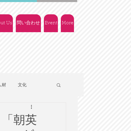
ut Us
問い合わせ
Event
More
人材
文化
人権
社会政策
する「朝英