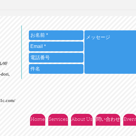
デジタルアートとNFTの未来
【大
【IT社会の英語ニュースにつ
ズム
いて議論する】第15回
＆ 
8/24(木）20時 ＠オンライン
ート
ビル9F
dori,
21c.com/
Home
Services
About Us
問い合わせ
Even