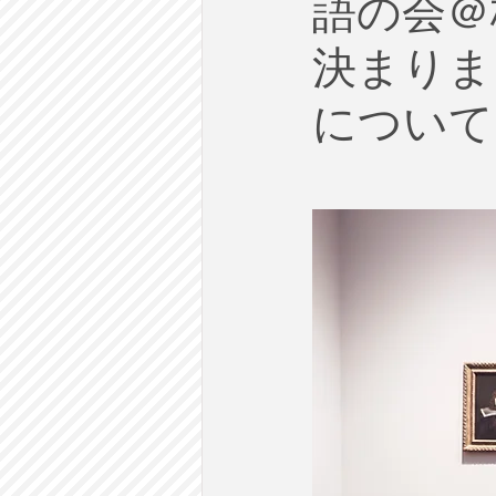
語の会＠
労働
テクノロジー
政
決まりま
英語で学ぶ大人の社会科
ラ
について
建築・都市計画
まち歩き