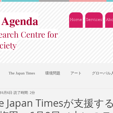
 Agenda
Home
Services
Abo
arch Centre for
ciety
The Japan Times
環境問題
アート
グローバル
7年6月6日
読了時間: 2分
国際機関
地域振興
ソーシャルビジネス
交流会
e Japan Timesが支援