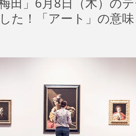
梅田」6月8日（木）の
治
ビジネス
リスク
ブランド
新型コロナウイ
した！「アート」の意味
イティング
Global News
ソーシャル・メディア
資
SDGs