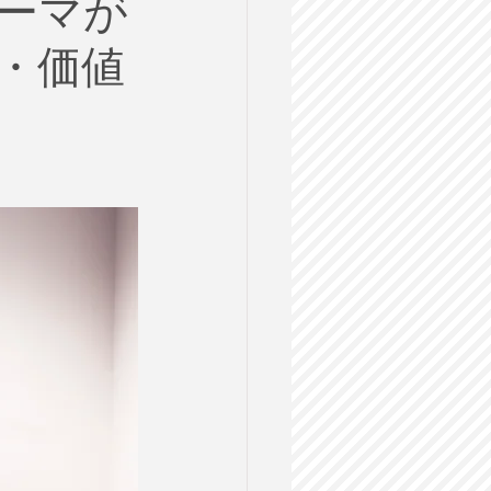
テーマが
ルス
・価値
格試験