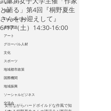
武庫川女子大学主催「作家
ジェンダー
と語る」第4回『桐野夏生
健康
さんをお迎えして』
The Japan Times
6/17（土）14:30-16:00
環境問題
アート
グローバル人材
文化
スポーツ
地域都市政策
国際機関
地域振興
ソーシャルビジネス
交流会
女性ながらハードボイルドな作風で知