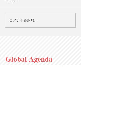
コメント
出生率低下をめぐる議論
ILO：生成AI導
コメントを追加…
【英語で学ぶ大人の社会
における雇用リ
科】第124回 6/14（日）
差が拡大【英語
20時＠オンライン
人の社会科】第1
3/22（日）20
イン
Global Agenda
グローバル・アジェンダ
〒650-0011
神戸市中央区下山手通2-13-3 建創ビル
9F
Kenso Building 9F, 2-13-3 Shimoyamate-
dori, Chuo-ku, Kobe, Hyogo
650-0011
,
Japan
Tel:
(050) 5899-5753