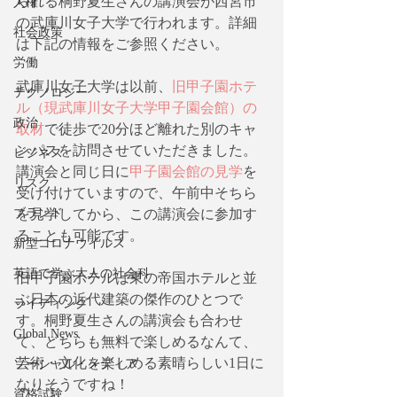
られる桐野夏生さんの講演会が西宮市
人権
の武庫川女子大学で行われます。詳細
社会政策
は下記の情報をご参照ください。
労働
武庫川女子大学は以前、
旧甲子園ホテ
テクノロジー
ル（現武庫川女子大学甲子園会館）の
政治
取材
で徒歩で20分ほど離れた別のキャ
ンパスを訪問させていただきました。 
ビジネス
講演会と同じ日に
甲子園会館の見学
を
リスク
受け付けていますので、午前中そちら
ブランド
を見学してから、この講演会に参加す
ることも可能です。
新型コロナウイルス
英語で学ぶ大人の社会科
旧甲子園ホテルは東の帝国ホテルと並
ぶ日本の近代建築の傑作のひとつで
ライティング
す。桐野夏生さんの講演会も合わせ
Global News
て、どちらも無料で楽しめるなんて、
芸術・文化を楽しめる素晴らしい1日に
ソーシャル・メディア
なりそうですね！
資格試験