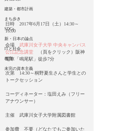
建築・都市計画
まち歩き
日時    2017年6月17日（土）14:30～
SDGs
16:00
新・日本の論点
会場    
武庫川女子大学 中央キャンパス 
ITと社会
公江記念講堂
　（頁をクリック）阪神
教育
電車「鳴尾駅」徒歩7分
未完の資本主義
次第    14:30～桐野夏生さんと学生との
トークセッション
コーディネーター：塩田えみ（フリー
アナウンサー）
主催    武庫川女子大学附属図書館
参加費    不要（どなたでもご参加いた