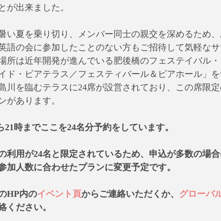
とが出来ました。
暑い夏を乗り切り、メンバー同士の親交を深めるため、
英語の会に参加したことのない方もご招待して気軽なサ
場所は近年開発が進んでいる肥後橋のフェステイバル・
イド・ビアテラス／フェスティバール＆ビアホール」を
川を臨むテラスに24席が設営されており、この席限定の2
ンがあります。
時から21時までここを24名分予約をしています。
の利用が24名と限定されているため、申込が多数の場
参加人数に合わせたプランに変更予定です。
のHP内の
イベント頁
からご連絡いただくか、
グローバ
絡ください。