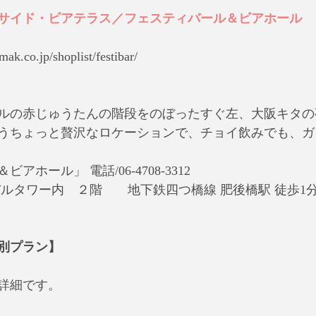
サイド・ビアテラス／フェスティバール＆ビアホール
k.co.jp/shoplist/festibar/
ルの赤じゅうたんの階段をのぼったすぐ左、大阪キタの
うちょっと贅沢なロケーションで、チョイ飲みでも、ガ
ホール」 電話/06-4708-3312 
バルタワー内　２階　　地下鉄四つ橋線 肥後橋駅 徒歩1
別プラン】
詳細です。