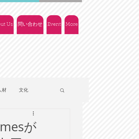
ut Us
問い合わせ
Event
More
人材
文化
人権
社会政策
imesが