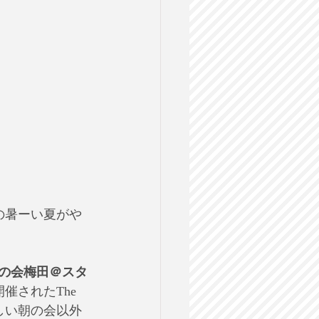
の暑ーい夏がや
朝英語の会梅田＠スタ
催されたThe 
忙しい朝の会以外