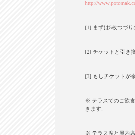
http://www.potomak.c
[1] まずは5枚つ
[2] チケットと
[3] もしチケッ
※ テラスでのご飲
きます。
※ テラス席と屋内