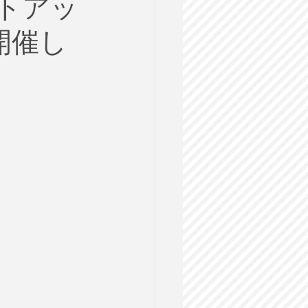
トアッ
ルス
を開催し
格試験