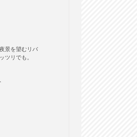
夜景を望むリバ
ッツリでも。
分