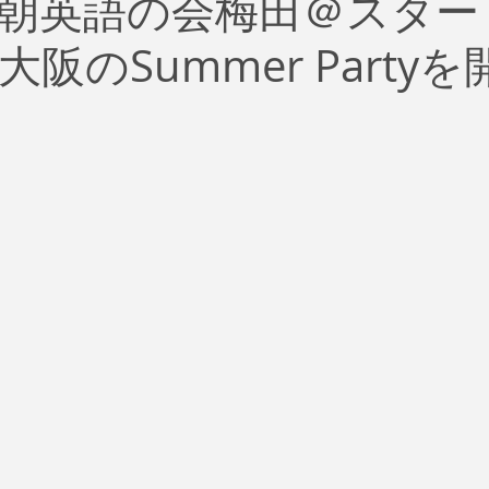
朝英語の会梅田＠スター
治
ビジネス
リスク
ブランド
新型コロナウイ
阪のSummer Party
イティング
Global News
ソーシャル・メディア
資
SDGs