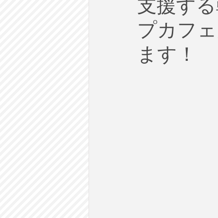
支援する
労働
テクノロジー
政
プカフェ大
英語で学ぶ大人の社会科
ラ
ます！
建築・都市計画
まち歩き