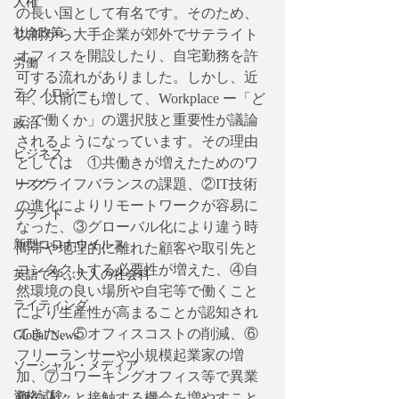
人権
の長い国として有名です。そのため、
社会政策
以前から大手企業が郊外でサテライト
オフィスを開設したり、自宅勤務を許
労働
可する流れがありました。しかし、近
テクノロジー
年、以前にも増して、Workplace ー「ど
こで働くか」の選択肢と重要性が議論
政治
されるようになっています。その理由
ビジネス
としては　①共働きが増えたためのワ
ークライフバランスの課題、②IT技術
リスク
の進化によりリモートワークが容易に
ブランド
なった、③グローバル化により違う時
新型コロナウイルス
間帯や地理的に離れた顧客や取引先と
コンタクトする必要性が増えた、④自
英語で学ぶ大人の社会科
然環境の良い場所や自宅等で働くこと
ライティング
により生産性が高まることが認知され
てきた、⑤オフィスコストの削減、⑥
Global News
フリーランサーや小規模起業家の増
ソーシャル・メディア
加、⑦コワーキングオフィス等で異業
資格試験
種の人々と接触する機会を増やすこと