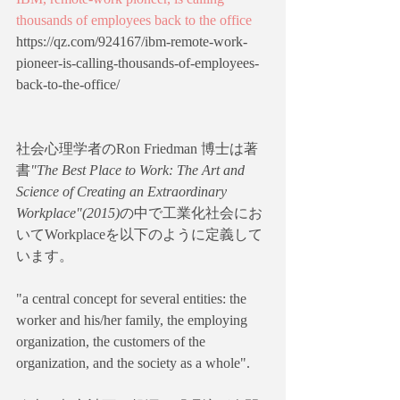
thousands of employees back to the office
https://qz.com/924167/ibm-remote-work-
pioneer-is-calling-thousands-of-employees-
back-to-the-office/
社会心理学者のRon Friedman 博士は著
書
"The Best Place to Work: The Art and 
Science of Creating an Extraordinary 
Workplace"(2015)
の中で工業化社会にお
いてWorkplaceを以下のように定義して
います。
"a central concept for several entities: the 
worker and his/her family, the employing 
organization, the customers of the 
organization, and the society as a whole".