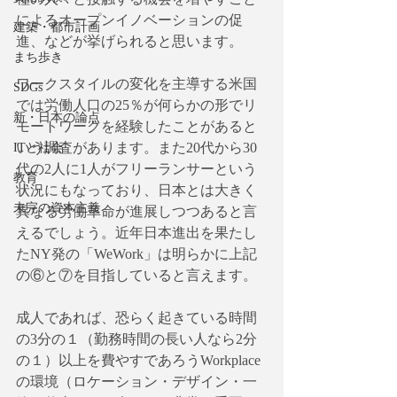
によるオープンイノベーションの促
建築・都市計画
進、などが挙げられると思います。
まち歩き
ワークスタイルの変化を主導する米国
SDGs
では労働人口の25％が何らかの形でリ
新・日本の論点
モートワークを経験したことがあると
いう調査があります。また20代から30
ITと社会
代の2人に1人がフリーランサーという
教育
状況にもなっており、日本とは大きく
未完の資本主義
異なる労働革命が進展しつつあると言
えるでしょう。近年日本進出を果たし
たNY発の「WeWork」は明らかに上記
の⑥と⑦を目指していると言えます。
成人であれば、恐らく起きている時間
の3分の１（勤務時間の長い人なら2分
の１）以上を費やすであろうWorkplace
の環境（ロケーション・デザイン・一