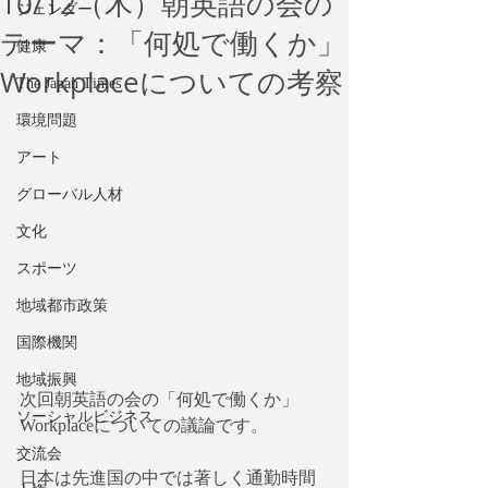
10/12（木）朝英語の会の
ジェンダー
テーマ：「何処で働くか」
健康
Workplaceについての考察
The Japan Times
環境問題
アート
グローバル人材
文化
スポーツ
地域都市政策
国際機関
地域振興
次回朝英語の会の「何処で働くか」
ソーシャルビジネス
Workplaceについての議論です。
交流会
日本は先進国の中では著しく通勤時間