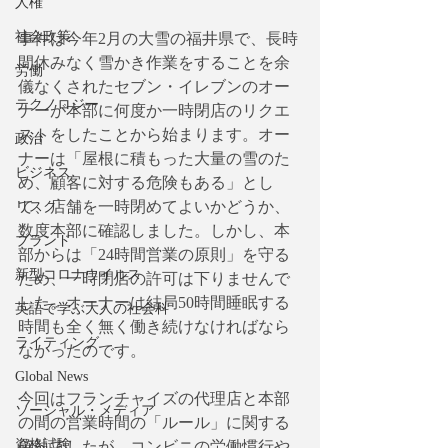
人権
社会政策
事件は今年2月の大雪の福井県で、長時
間休みなく雪かき作業をすることを余
労働
儀なくされたセブン・イレブンのオー
テクノロジー
ナーが本部に何度か一時閉店のリクエ
ストをしたことから始まります。オー
政治
ナーは「屋根に積もった大量の雪のた
ビジネス
め、顧客に対する危険もある」とし
て、店舗を一時閉めてよいかどうか、
リスク
数度本部に確認しました。しかし、本
ブランド
部からは「24時間営業の原則」を守る
新型コロナウイルス
ため、一時閉店の許可は下りませんで
した。オーナーは結局50時間睡眠する
英語で学ぶ大人の社会科
時間も全く無く働き続けなければなら
ライティング
なかったのです。
Global News
今回はフランチャイズの代理店と本部
ソーシャル・メディア
の間の営業時間の「ルール」に関する
資格試験
確執でしたが、コンビニの労働慣行や