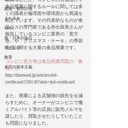
食品廃棄に関するルールに関しては多
建築・都市計画
くの識者が倫理面や環境面から異議を
まち歩き
唱えています。その代表的なものが食
品ロスの専門家である井出留美さんが
SDGs
報告しているコンビニ業界の「恵方
新・日本の論点
巻」や「クリスマス・ケーキ」の季節
食品に関する大量の食品廃棄です。
ITと社会
教育
コンビニ恵方巻は食品廃棄問題の「象
未完の資本主義
徴」だ
http://diamond.jp/articles/dol-
creditcard/158130?skin=dol-creditcard
また、廃棄による店舗側の損失をを減
らすために、オーナーがコンビニで働
くアルバイト等の店員に販売ノルマを
課したり、買取させたりしていたこと
も問題になりました。