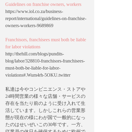
Guidelines on franchise owners, workers
https://www.iol.co.za/business-
report/international/guidelines-on-franchise-
owners-workers-9689869
Franchisors, franchisees must both be liable 
for labor violations
http://thehill.com/blogs/pundits-
blog/labor/328810-franchisors-franchisees-
must-both-be-liable-for-labor-
violations#.Wum4rh-5OKU.twitter
私達は今やコンビニエンス・ストアや
24時間営業の様々な店舗・サービスの
存在を当たり前のように受け入れて生
活しています。しかしこれらの営業形
態が現在の様にわが国で一般的になっ
たのはせいぜいこの30年です。一方、
従業員の休日を確保するために欧州で