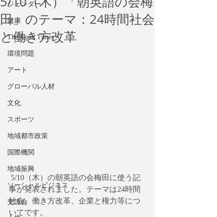
5/10（木）「朝英語の会梅
ジェンダー
田」のテーマ：24時間社会
健康
と働き方改革
The Japan Times
環境問題
アート
グローバル人材
文化
スポーツ
地域都市政策
国際機関
地域振興
 5/10（木）の朝英語の会梅田に使う記
ソーシャルビジネス
事が発表されました。テーマは24時間
社会、働き方改革、企業と権力等につ
交流会
いてです。