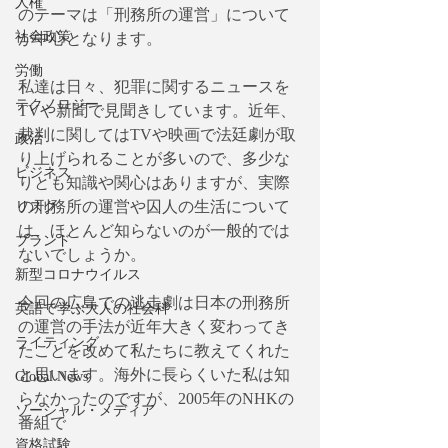
人権
のテーマは「刑務所の運営」について
社会政策
が中心となります。
労働
私達は日々、犯罪に関するニュースを
テクノロジー
TVや新聞で見聞きしています。近年、
裁判に関してはTVや映画で法廷劇が取
政治
り上げられることが多いので、多少な
ビジネス
りとも知識や関心はありますが、実際
の刑務所の運営や囚人の生活について
リスク
は、ほとんど知らないのが一般的では
ブランド
ないでしょうか。
新型コロナウイルス
今回の広島での逃走劇は日本の刑務所
英語で学ぶ大人の社会科
の運営の手法が近年大きく変わってき
ライティング
たことを改めて私たちに教えてくれた
と思います。海外に長らくいた私は知
Global News
らなかったのですが、2005年のNHKの
ソーシャル・メディア
番組で
資格試験