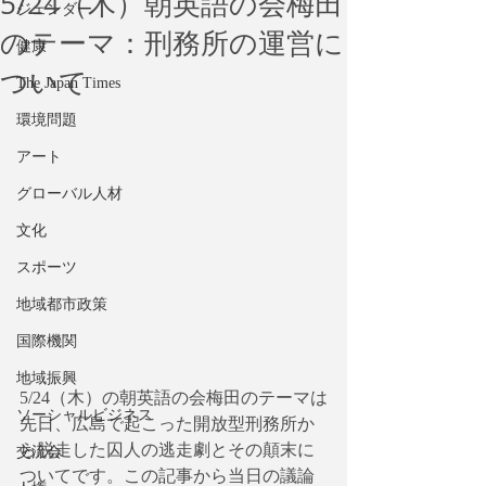
5/24（木）朝英語の会梅田
ジェンダー
のテーマ：刑務所の運営に
健康
ついて
The Japan Times
環境問題
アート
グローバル人材
文化
スポーツ
地域都市政策
国際機関
地域振興
5/24（木）の朝英語の会梅田のテーマは
ソーシャルビジネス
先日、広島で起こった開放型刑務所か
ら脱走した囚人の逃走劇とその顛末に
交流会
ついてです。この記事から当日の議論