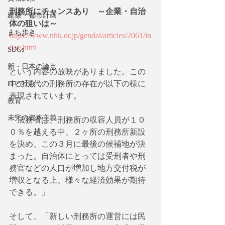
刑務所にチャンスあり　～企業・自治
建築・都市計画
体の狙いは～
まち歩き
https://www.nhk.or.jp/gendai/articles/2061/in
dex.html
SDGs
新・日本の論点
という内容の放映がありました。この
中で現代の刑務所の存在が以下の様に
ITと社会
表現されています。
教育
未完の資本主義
「法務省は、刑務所の収容人員が１０
０％を越える中、２ヶ所の刑務所新設
を決め、この３月に最後の候補地が決
まった。自治体にとっては受刑者や刑
務官などの人口が増加し地方交付税が
増収となる上、様々な経済効果が期待
できる。」
そして、「新しい刑務所の運営には民