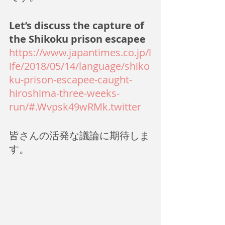
Let’s discuss the capture of 
the Shikoku prison escapee
https://www.japantimes.co.jp/l
ife/2018/05/14/language/shiko
ku-prison-escapee-caught-
hiroshima-three-weeks-
run/#.Wvpsk49wRMk.twitter
皆さんの活発な議論に期待しま
す。