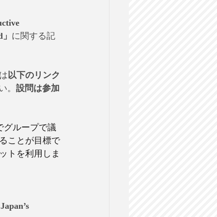
tive 
ed」
に関する記
は
以下のリンク
い。
設問は参加
でグループで議
ることが目標で
ットを利用しま
 Japan’s 