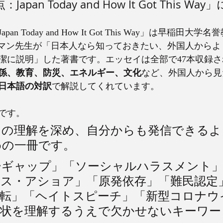
pan Today and How It Got This Wa
n Today and How It Got This Way」は早稲田大
マン先生が「日本人なら知っておきたい、外国人からよ
潔に説明」した著書です。エッセイは全部で47本収録
係、教育、防災、エネルギー、文化
など、外国人から見
日本語の対訳
で解説してくれています。
です。
ての理解を深め、自分からも発信できるよ
めの一冊です。
ーギャップ」「ソーシャルハラスメント」
ジス・アショア」「原発依存」「難民認定
運転」「ヘイトスピーチ」「新型コロナウ
現状を理解するうえで欠かせないキーワー