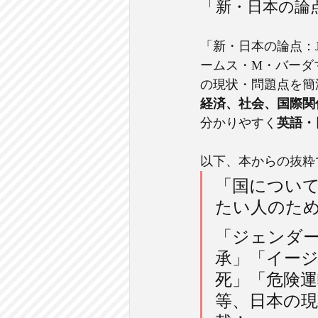
「新・日本の論点：Ja
「新・日本の論点：Japa
ームス・M・バーダ
の現状・問題点を簡
経済、社会、国際関
分かりやすく
英語・
以下、本からの抜粋
「国につい
たい人のた
「ジェンダ
承」「イー
死」「危険
等、日本の