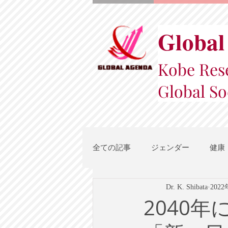
Global
Kobe Rese
Global So
全ての記事
ジェンダー
健康
Dr. K. Shibata
202
スポーツ
地域都市政策
2040