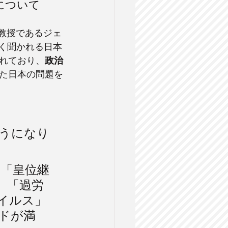
y」について
学名誉教授であるジェ
く聞かれる日本
されており、
政治
た日本の問題を
うになり
「皇位継
」「過労
イルス」
ドが満