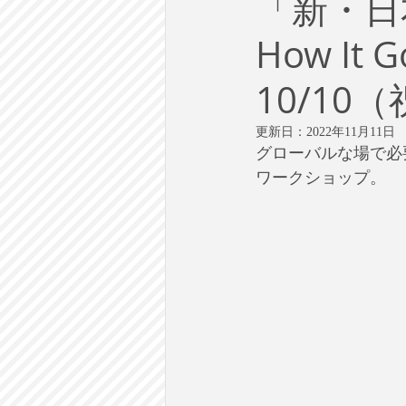
「新・日本
労働
テクノロジー
政
How It 
英語で学ぶ大人の社会科
ラ
10/1
更新日：
2022年11月11日
建築・都市計画
まち歩き
グローバルな場で必
ワークショップ。