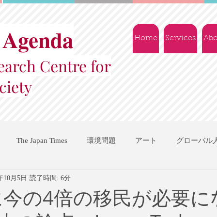
 Agenda
Home
Services
Abo
arch Centre for
ciety
The Japan Times
環境問題
アート
グローバル
2年10月5日
読了時間: 6分
国際機関
地域振興
ソーシャルビジネス
交流会
年に今の4倍の移民が必要に