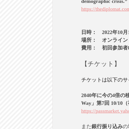
demographic crisis.”
https://thediplomat.co
日時：　2022年10月
場所：　オンライン
費用：　初回参加者
【チケット】
チケットは以下のサ
2040年に今の4倍の移民
Way」第7回 10/
https://passmarket.ya
また
銀行振り込み
の