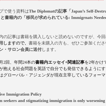
プで使う資料は
The Diplomatの記事「Japan’s Self-Destruc
licy」と書籍内の「移民が求められている: Immigrnats Need
内の記事は書籍を購入しないと読めないのですが、今回
利用しますので、
書籍を未購入の方も、ぜひご参加くださ
ン・サロン会員に送付
します。
2回、年間24本の
書籍内エッセイ+関連記事
を2年かけ
が抱える社会問題を英語で自分でも発信できるようにす
はグローバル・アジェンダが現在主宰しているフォーマ
ive Immigration Policy 
m seekers and stigmatizing immigration is only worsening