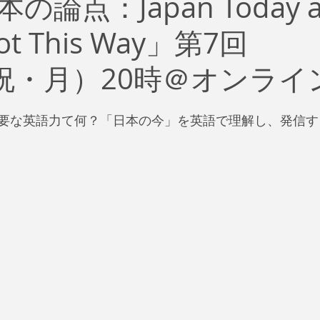
の論点：Japan Today a
治
ビジネス
リスク
ブランド
新型コロナウイ
Got This Way」第7回
イティング
Global News
ソーシャル・メディア
資
0（祝・月）20時＠オンライ
SDGs
要な英語力て何？「日本の今」を英語で理解し、発信す