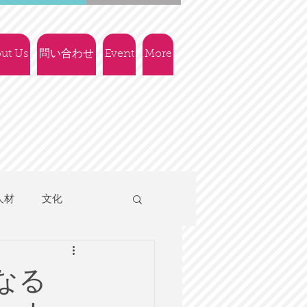
ut Us
問い合わせ
Event
More
人材
文化
人権
社会政策
なる