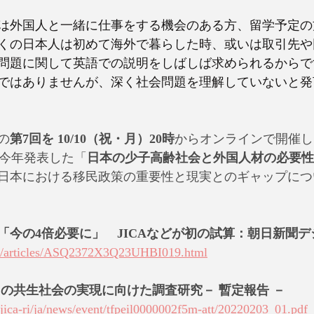
は外国人と一緒に仕事をする機会のある方、留学予定の
くの日本人は初めて海外で暮らした時、或いは取引先や
問題に関して英語での説明をしばしば求められるからで
ではありませんが、深く社会問題を理解していないと発
の
第7回を 10/10（祝・月）20時
からオンラインで開催し
）今年発表した「
日本の少子高齢社会と外国人材の必要性
日本における移民政策の重要性と現実とのギャップにつ
に「今の4倍必要に」　JICAなどが初の試算：朝日新聞
om/articles/ASQ2372X3Q23UHBI019.html
国人との共生社会の実現に向けた調査研究－ 暫定報告 －
/jica-ri/ja/news/event/tfpeil0000002f5m-att/20220203_01.pdf