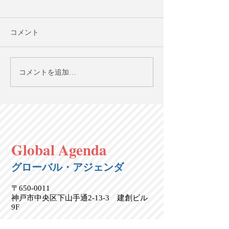
コメント
「The Japan Times ニュ
「The Japan T
コメントを追加…
ースで深堀り英語-Vol.2」
ースで深堀り英語-
を利用した英語ワークシ
を利用した英語
ョップの解説と設問集を
ョップの解説と
販売！
販売！
Global Agenda
グローバル・アジェンダ
〒650-0011
神戸市中央区下山手通2-13-3 建創ビル
9F
Kenso Building 9F, 2-13-3 Shimoyamate-