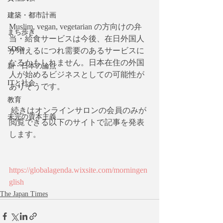
建築・都市計画
Muslim, vegan, vegetarian の方向けの弁
まち歩き
当・給食サービスは今後、在日外国人
SDGs
が増えるにつれ需要のあるサービスに
なるかもしれません。日本在住の外国
新・日本の論点
人が始めるビジネスとしての可能性が
ITと社会
ありそうです。
教育
 続きはオンラインサロンの会員のみが
未完の資本主義
閲覧できる以下のサイトで記事を発表
します。
https://globalagenda.wixsite.com/morningen
glish
The Japan Times