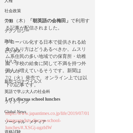
人権
社会政策
7/11（木）
「朝英語の会梅田」
で利用す
労働
る記事が配信されました。
テクノロジー
政治
グローバル化する日本で提供される給
食のあり方はどうあるべきか。ムスリ
ビジネス
ム系住民の多い地域での保育所・幼稚
リスク
園・学校の給食に関して不満を持つ外
国人が増えているそうです。新聞は
ブランド
7/2（火）発売で、オンライン上では以
新型コロナウイルス
下の記事です。
英語で学ぶ大人の社会科
Let's discuss school lunches
ライティング
Global News
https://www.japantimes.co.jp/life/2019/07/01
/language/lets-discuss-school-
ソーシャル・メディア
lunches/#.XSGj-ugzbIW
資格試験