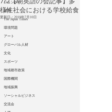
7/2【朝英語の会記事】多
ジェンダー
様性社会における学校給食
健康
更新日：
2019年7月10日
The Japan Times
環境問題
アート
グローバル人材
文化
スポーツ
地域都市政策
国際機関
地域振興
ソーシャルビジネス
交流会