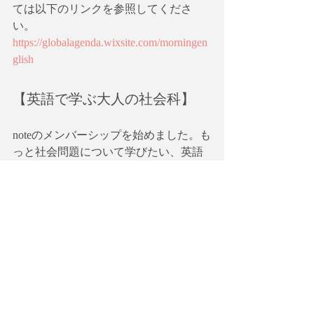
ては以下のリンクを参照してくださ
い。
https://globalagenda.wixsite.com/morningen
glish
【英語で学ぶ大人の社会科】
noteのメンバーシップを始めました。も
っと社会問題について学びたい、英語
のスキルを進化させたいという方のた
めの一石二鳥、欲張りな会の立ち上げ
を目指しています。ワークショップだ
けでなく「大人のための社会見学」も
計画中！メンバー募集中です。
【英語で学ぶ大人の社会科】メンバー
シップ
https://note.com/globalagenda/circle