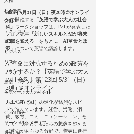
人権
社会政策
2026年5月31日（日）夜20時＠オンライ
ン
で開催する
「英語で学ぶ大人の社会
労働
科」
ワークショップは、IMFが発表した
テクノロジー
ブログ記事
「新しいスキルとAIが将来
の職を変える」
をもとに
「AI革命と政
政治
策」
について英語で議論します。
ビジネス
AI革命に対抗するための政策を
リスク
どうするか？【英語で学ぶ大人
ブランド
の社会科】第123回 5/31（日）
新型コロナウイルス
20時＠オンライン
英語で学ぶ大人の社会科
人工知能（AI）の進化が猛烈なスピー
ライティング
ドで進んでいます。経営、労働、消
Global News
費、教育、コミュニュケーション、そ
ソーシャル・メディア
して、戦争と、私たちの想像を超える
AI革命があらゆる分野で、着実に進行
資格試験