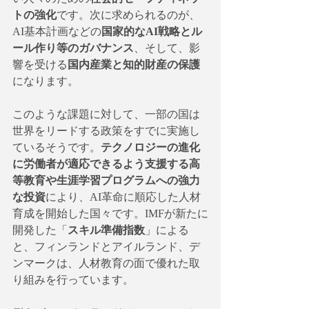
トの強化
です。次に求められるのが、
AI基本計画などの
国家的なAI戦略とル
ール作り等のガバナンス
、そして、影
響を受ける
国内産業と知的財産の保護
になります。
このような課題に対して、一部の国は
世界をリードする政策をすでに実施し
ているそうです。
テクノロジーの進化
に労働者が適応できるよう支援する高
等教育や生涯学習プログラムへの強力
な投資
により、AI革命に順応した人材
育成を開始した国々です。IMFが新たに
開発した「
スキル準備指数
」による
と、フィンランドとアイルランド、デ
ンマークは、人材教育の面で優れた取
り組みを行っています。