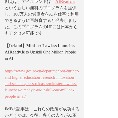
例えば、アイルランドは　
AIReady.ie
という新しい無料のプログラムを提供
し、100万人の労働者をAIを仕事で利用
できるように再教育すると発表しまし
た。このプログラムのHPには日本から
もアクセス可能です。
【Ireland】Minister Lawless Launches 
AIReady.ie
 to Upskill One Million People 
in AI
https://www.gov.ie/en/department-of-further-
and-higher-education-research-innovation-
and-science/press-releases/minister-lawless-
launches-aireadyie-to-upskill-one-million-
people-in-ai/
IMFの記事は、これらの政策が成功する
かどうかは、今後、多くの人々がAI革