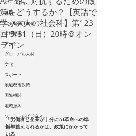
AI革命に対抗するための政
ジェンダー
策をどうするか？【英語で
健康
学ぶ大人の社会科】第123
The Japan Times
回 5/31（日）20時＠オン
環境問題
ライン
アート
グローバル人材
文化
スポーツ
地域都市政策
国際機関
地域振興
ソーシャルビジネス
「労働者と企業が十分にAI革命への準
備を整えられるかは、政策にかかって
交流会
いる」