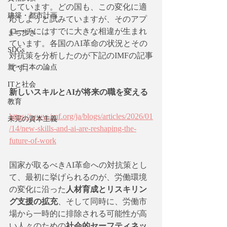
しています。どの国も、この変化に適
建築・都市計画
応しようと試みていますが、そのアプ
ローチにはすでに大きな相違が生まれ
まち歩き
ています。各国のAI革命の状況とその
SDGs
対抗策を分析したのが下記のIMFの記事
です。
新・日本の論点
ITと社会
新しいスキルとAIが将来の職を変える
教育
https://www.imf.org/ja/blogs/articles/2026/01
未完の資本主義
/14/new-skills-and-ai-are-reshaping-the-
future-of-work
国家が取るべきAI革命への対抗策とし
て、最初に挙げられるのが、労働環境
の変化に沿った
人材育成とリスキリン
グ支援の拡充
、そして同時に、労働市
場から一時的に排除される可能性が高
い人々のための
社会的セーフティネッ