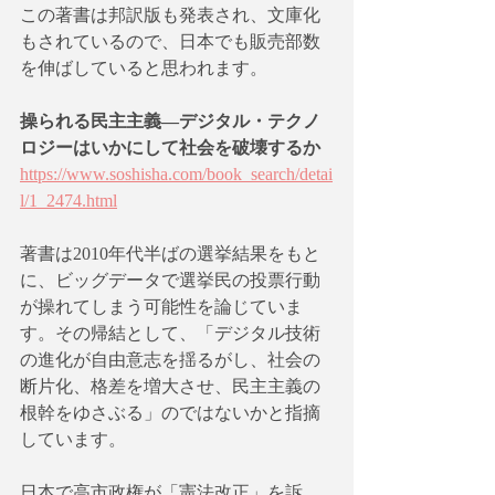
この著書は邦訳版も発表され、文庫化
もされているので、日本でも販売部数
を伸ばしていると思われます。
操られる民主主義―デジタル・テクノ
ロジーはいかにして社会を破壊するか
https://www.soshisha.com/book_search/detai
l/1_2474.html
著書は2010年代半ばの選挙結果をもと
に、ビッグデータで選挙民の投票行動
が操れてしまう可能性を論じていま
す。その帰結として、「デジタル技術
の進化が自由意志を揺るがし、社会の
断片化、格差を増大させ、民主主義の
根幹をゆさぶる」のではないかと指摘
しています。
日本で高市政権が「憲法改正」を訴