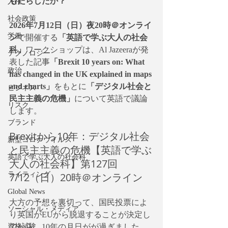
もたらしたか？
人権
社会政策
2026年7月12日（日）夜20時＠オンライ
労働
ン
で開催する
「英語で学ぶ大人の社会
科」
ワークショップは、Al Jazeeraが発
テクノロジー
表した記事
「Brexit 10 years on: What 
政治
has changed in the UK explained in maps 
and charts」
をもとに
「デジタル社会と
ビジネス
民主主義の危機」
について英語で議論
リスク
します。
ブランド
Brexitから10年：デジタル社会
新型コロナウイルス
と民主主義の危機【英語で学ぶ
英語で学ぶ大人の社会科
大人の社会科】第127回 
ライティング
7/12（日）20時＠オンライン
Global News
大方の予想を裏切って、国民投票によ
ソーシャル・メディア
り英国がEUから脱退することが決定し
資格試験
てから、10年の月日がが過ぎました。