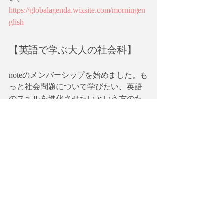
https://globalagenda.wixsite.com/morningen
glish
【英語で学ぶ大人の社会科】
noteのメンバーシップを始めました。も
っと社会問題について学びたい、英語
のスキルを進化させたいという方のた
めの一石二鳥、欲張りな会の立ち上げ
を目指しています。ワークショップだ
けでなく「大人のための社会見学」も
計画中！メンバー募集中です。
【英語で学ぶ大人の社会科】メンバー
シップ
https://note.com/globalagenda/circle