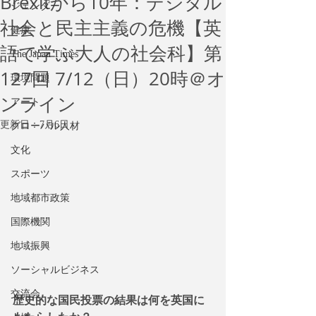
Brexitから10年：デジタル
ジェンダー
社会と民主主義の危機【英
健康
語で学ぶ大人の社会科】第
The Japan Times
127回 7/12（日）20時＠オ
環境問題
ンライン
アート
更新日：
7月6日
グローバル人材
文化
スポーツ
地域都市政策
国際機関
地域振興
ソーシャルビジネス
交流会
歴史的な国民投票の結果は何を英国に