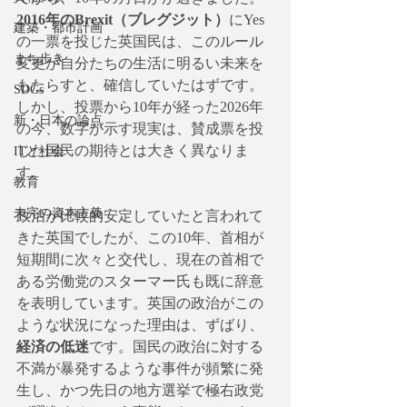
2016年のBrexit（ブレグジット）
にYes
建築・都市計画
の一票を投じた英国民は、このルール
まち歩き
変更が自分たちの生活に明るい未来を
もたらすと、確信していたはずです。
SDGs
しかし、投票から10年が経った2026年
新・日本の論点
の今、数字が示す現実は、賛成票を投
じた国民の期待とは大きく異なりま
ITと社会
す。
教育
未完の資本主義
政治が比較的安定していたと言われて
きた英国でしたが、この10年、首相が
短期間に次々と交代し、現在の首相で
ある労働党のスターマー氏も既に辞意
を表明しています。英国の政治がこの
ような状況になった理由は、ずばり、
経済の低迷
です。国民の政治に対する
不満が暴発するような事件が頻繁に発
生し、かつ先日の地方選挙で極右政党