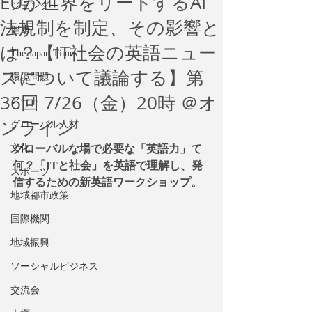
EUが世界をリードするAI
ジェンダー
法規制を制定、その影響と
健康
は？【IT社会の英語ニュー
The Japan Times
スについて議論する】第
環境問題
36回 7/26（金）20時 ＠オ
アート
ンライン
グローバル人材
文化
グローバルな場で必要な「英語力」て
何？「ITと社会」を英語で理解し、発
スポーツ
信するための新英語ワークショップ。
地域都市政策
国際機関
地域振興
ソーシャルビジネス
交流会