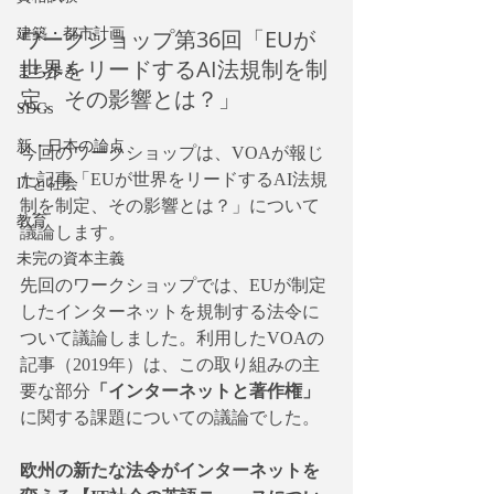
ワークショップ第36回「EUが
建築・都市計画
世界をリードするAI法規制を制
まち歩き
定、その影響とは？」
SDGs
新・日本の論点
今回のワークショップは、VOAが報じ
た記事「EUが世界をリードするAI法規
ITと社会
制を制定、その影響とは？」について
教育
議論します。
未完の資本主義
先回のワークショップでは、EUが制定
したインターネットを規制する法令に
ついて議論しました。利用したVOAの
記事（2019年）は、この取り組みの主
要な部分
「インターネットと著作権」
に関する課題についての議論でした。
欧州の新たな法令がインターネットを