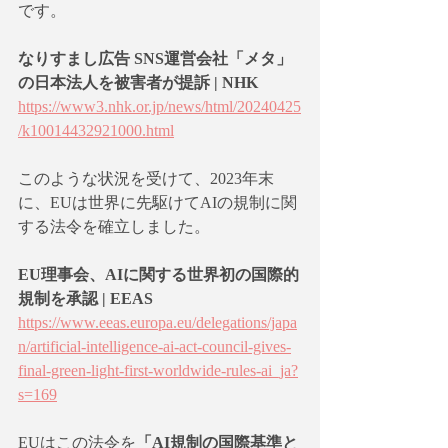
です。
なりすまし広告 SNS運営会社「メタ」
の日本法人を被害者が提訴 | NHK
https://www3.nhk.or.jp/news/html/20240425
/k10014432921000.html
このような状況を受けて、2023年末
に、EUは世界に先駆けてAIの規制に関
する法令を確立しました。
EU理事会、AIに関する世界初の国際的
規制を承認 | EEAS
https://www.eeas.europa.eu/delegations/japa
n/artificial-intelligence-ai-act-council-gives-
final-green-light-first-worldwide-rules-ai_ja?
s=169
EUはこの法令を
「AI規制の国際基準と