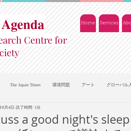
 Agenda
Home
Services
Abo
arch Centre for
ciety
The Japan Times
環境問題
アート
グローバル
0年8月4日
読了時間: 1分
国際機関
地域振興
ソーシャルビジネス
交流会
scuss a good night's sle