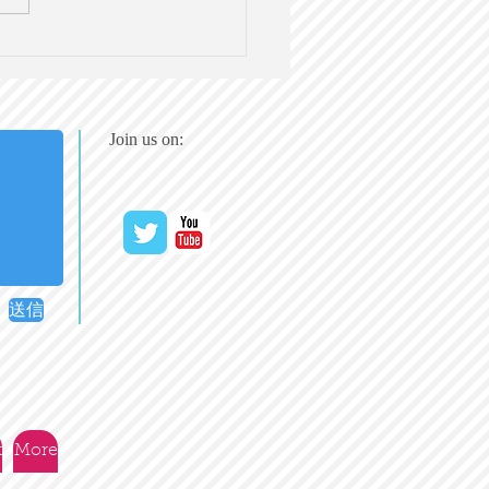
Oが警告：長すぎるスク
ンタイムは子どもに悪影
IT社会の英語ニュースに
て議論する】第28回
Join us on:
7(木）20時 ＠オンライン
送信
t
More