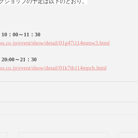
クショップの予定は以下のとおり。
10：00～11：30
hoo.co.jp/event/show/detail/01g47i114mmw3.html
20:00～21：30
hoo.co.jp/event/show/detail/01k7tb114mpcb.html