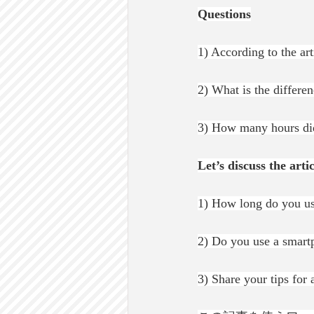
Questions
1) According to the ar
2) What is the differ
3) How many hours did
Let’s discuss the artic
1) How long do you us
2) Do you use a smart
3) Share your tips for 