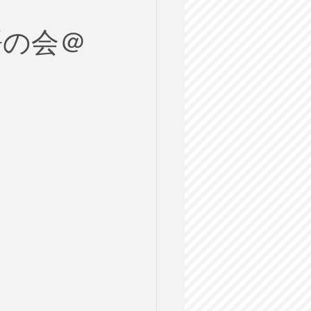
：
ルス
語の会＠
格試験