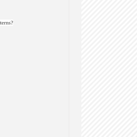
terns?