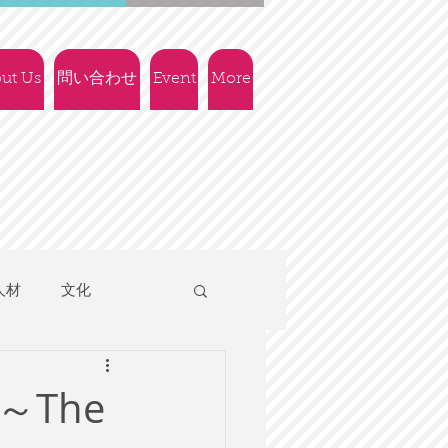
ut Us
問い合わせ
Event
More
人材
文化
人権
社会政策
ep～The