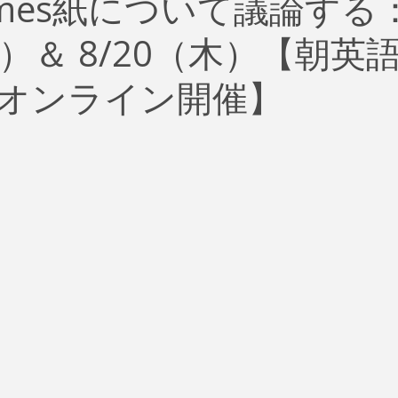
 Times紙について議論する
治
ビジネス
リスク
ブランド
新型コロナウイ
土）＆ 8/20（木）【朝英
イティング
Global News
ソーシャル・メディア
資
オンライン開催】
SDGs