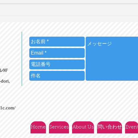
豪で勤務時間外の「つながら
WH
ない権利」が承認される【英
リー
語で学ぶ大人の社会科】第84
響【
回 9/15（日）20時＠オンラ
つい
イン
3/
ビル9F
dori,
21c.com/
Home
Services
About Us
問い合わせ
Even