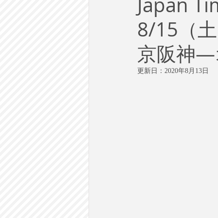
Japan
労働
テクノロジー
政
8/15（
英語で学ぶ大人の社会科
ラ
京阪神―
更新日：
2020年8月13日
建築・都市計画
まち歩き