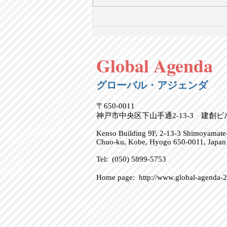
長寿の配当：超高齢社会に適
応するための社会変革【英語
で学ぶ大人の社会科】第109
Global Agenda
回 1/4（日）20時＠オンライ
ン
グローバル・アジェンダ
〒650-0011
神戸市中央区下山手通2-13-3 建創
Kenso Building 9F, 2-13-3 Shimoyamate-
Chuo-ku, Kobe, Hyogo 650-0011, Japan
Tel: (050) 5899-5753
Home page:
http://www.global-agenda-