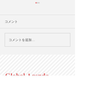
コメント
格差社会と債務危機の関
出生率低下をめ
コメントを追加…
係性とは何か？【英語で
【英語で学ぶ大
学ぶ大人の社会科】第126
科】第124回 6/
回 6/28（日）20時＠オン
20時＠オンライ
ライン
Global Agenda
グローバル・アジェンダ
〒650-0011
神戸市中央区下山手通2-13-3 建創ビル
9F