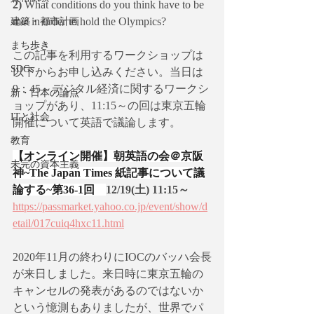
2)
 What conditions do you think have to be 
met in order to hold the Olympics?
建築・都市計画
まち歩き
この記事を利用するワークショップは
SDGs
以下からお申し込みください。当日は
9：45～デジタル経済に関するワークシ
新・日本の論点
ョップがあり、11:15～の回は東京五輪
ITと社会
開催について英語で議論します。
教育
【オンライン開催】朝英語の会＠京阪
未完の資本主義
神~The Japan Times 紙記事について議
論する~第36-1回　
12/19(土) 11:15～
https://passmarket.yahoo.co.jp/event/show/d
etail/017cuiq4hxc11.html
2020年11月の終わりにIOCのバッハ会長
が来日しました。来日時に東京五輪の
キャンセルの発表があるのではないか
という憶測もありましたが、世界でパ