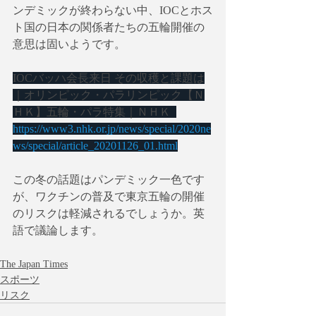
ンデミックが終わらない中、IOCとホス
ト国の日本の関係者たちの五輪開催の
意思は固いようです。
IOCバッハ会長来日 その収穫と課題は
｜オリンピック・パラリンピック【Ｎ
ＨＫ】五輪・パラ特集｜ＮＨＫ  
https://www3.nhk.or.jp/news/special/2020ne
ws/special/article_20201126_01.html
この冬の話題はパンデミック一色です
が、ワクチンの普及で東京五輪の開催
のリスクは軽減されるでしょうか。英
語で議論します。
The Japan Times
スポーツ
リスク