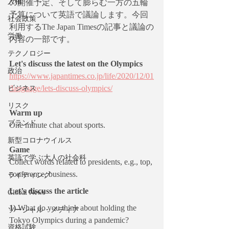
人権
の開催予定、そして膨らむ一方の五輪
予算について英語で議論します。今回
社会政策
利用するThe Japan Timesの記事と議論の
労働
内容の一部です。
テクノロジー
Let's discuss the latest on the Olympics
政治
https://www.japantimes.co.jp/life/2020/12/01
/language/lets-discuss-olympics/
ビジネス
リスク
Warm up
ブランド
One minute chat about sports.
新型コロナウイルス
Game
英語で学ぶ大人の社会科
Collect words related to presidents, e.g., top, 
conference, business.
ライティング
Let’s discuss the article
Global News
1)
 What do you think about holding the 
ソーシャル・メディア
Tokyo Olympics during a pandemic?
資格試験