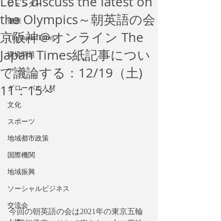
Let's discuss the latest on
ジェンダー
the Olympics～朝英語の会
健康
京阪神＠オンライン The
The Japan Times
Japan Times紙記事につい
環境問題
て議論する：12/19（土)
アート
11：15～
グローバル人材
文化
スポーツ
地域都市政策
国際機関
地域振興
ソーシャルビジネス
交流会
今回の朝英語の会は2021年の東京五輪