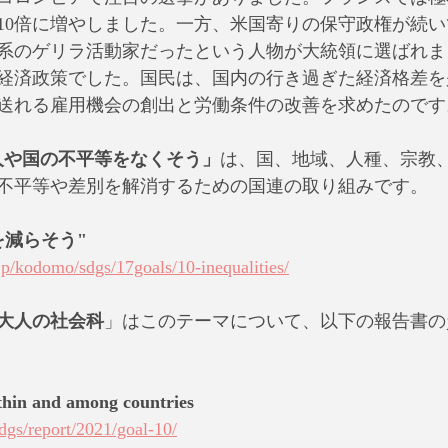
10倍に増やしました。一方、米国寄りの保守政権が続
系のゲリラ活動家だったという人物が大統領に選ばれま
経済政策でした。国民は、国内の行き過ぎた経済格差を
送れる雇用機会の創出と労働条件の改善を求めたのです
：人や国の不平等をなくそう」
は、国、地域、人種、宗教
不平等や差別を解消するための国連の取り組みです。
を減らそう"
jp/kodomo/sdgs/17goals/10-inequalities/
大人の社会科
」はこのテーマについて、以下の報告書の
thin and among countries
sdgs/report/2021/goal-10/