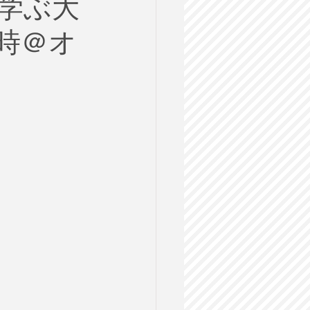
学ぶ大
ルス
0時＠オ
格試験