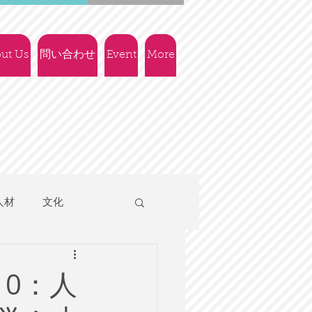
ut Us
問い合わせ
Event
More
人材
文化
人権
社会政策
標10：人