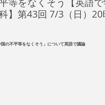
平等をなくそう【英語で
治
ビジネス
リスク
ブランド
新型コロナウイ
】第43回 7/3（日）2
イティング
Global News
ソーシャル・メディア
資
SDGs
人や国の不平等をなくそう」について英語で議論