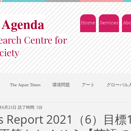
 Agenda
Home
Services
Abo
arch Centre for
ciety
The Japan Times
環境問題
アート
グローバル
2年6月21日
読了時間: 5分
国際機関
地域振興
ソーシャルビジネス
交流会
Gs Report 2021（6）目