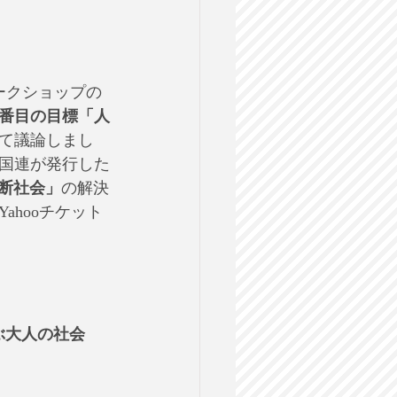
ークショップの
10番目の目標「人
て議論しまし
国連が発行した
断社会」
の解決
hooチケット
学ぶ大人の社会