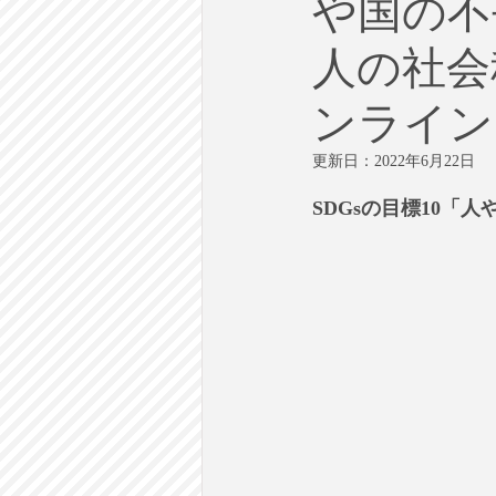
や国の不
労働
テクノロジー
政
人の社会科
英語で学ぶ大人の社会科
ラ
ンライン
更新日：
2022年6月22日
建築・都市計画
まち歩き
SDGsの目標10「