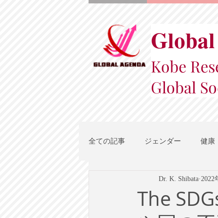
Global
Kobe Rese
Global So
全ての記事
ジェンダー
健康
Dr. K. Shibata
202
スポーツ
地域都市政策
The SD