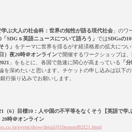
で学ぶ大人の社会科：世界の知性が語る現代社会
」のワ
の「SDGｓ英語ニュースについて語ろう」
では
SDGsの
そう」
をテーマに世界を揺るがす経済格差の拡大につい
日（日）夜20時＠オンライン
で開催するワークショップは、
2021
」をもとに、各国で急速に関心が高まっている
「分
論を深めたいと思います。チケットの申し込みは以下のYa
は銀行振り込みでお願いします。
port 2021（6）目標10：人や国の不平等をなくそう【英語で
日）20時＠オンライン
hoo.co.jp/event/show/detail/010epmrd82f21.html