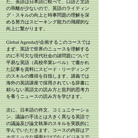
た、英語は日本語に較べて、口語と文語
の乖離が少ないので、英語のライティン
グ・スキルの向上と時事問題の理解を深
める努力はスピーキング能力の飛躍的な
向上に繋がります。
Global Agendaが企画するこのコースでは
まず、英語で世界のニュースを理解する
のに不可欠な現代社会の諸問題について
平易な英語（高校卒業レベル）で書かれ
た記事を資料にスピード・リーディング
のスキルの獲得を目指します。講義では
海外の英語講座で採用されている辞書に
頼らない英語文の読み方と批判的思考力
を養うニュースの読み方を学びます。
次に、日本語の作文、コミュニケーショ
ン、議論の手法とは大きく異なる英語で
の議論及び論文執筆のスキルを実践的に
学んでいただきます。コースの内容はア
カデミックな場面だけでなくビジネスで