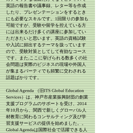
英語の報告書や議事録、レター等を作成
したり、プレゼンテーションをするとき
にも必要なスキルです。1回限りの参加も
可能ですが、受験や留学を控えている方
には出来るだけ多くの講座に参加してい
ただきたいと思います。英語の資格試験
や入試に頻出するテーマを扱っています
ので、受験対策としてして有効なコース
です。また,ここに挙げられる数多くの社
会問題は実際のビジネスの現場や外国人
が集まるパーティでも頻繁に交わされる
話題ばかりです。
Global Agenda （旧ITS Global Education
Services）は、神戸市産業振興財団の創業
支援プログラムのサポートを受け、2014
年10月から、関西で新しくグローバル人
材教育に関わるコンサルティング及び学
習支援サービスの提供を始めました。。
Global Agendaは国際社会で活躍できる人