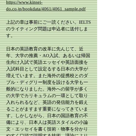
https://www.kinsei-
do.co.jp/bookdata/4061/4061_sample.pdf
上記の章は事前にご一読ください。IELTS
のライティング問題は申込者に送付しま
す。
日本の英語教育の改革に先んじて、近
年、大学の推薦・AO入試、あるいは帰国
生向け入試で英語エッセイや英語面接を
入試科目として設定るする日本の大学が
増えています。また海外の提携校とのダ
ブル・ディグリー制度を設ける大学も一
般的になりました。海外への留学が多く
の大学でカリキュラムの一環として取り
入れられるなど、英語の発信能力を鍛え
ることがますます重要になってきていま
す。しかしながら、日本の国語教育の不
備により、日本人は英語スタイルの小論
文・エッセイを書く技術・物事を分かり
やすく口頭で説明する技術、議論により