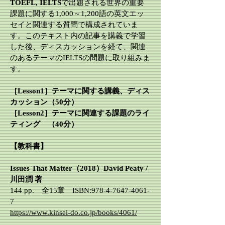
TOEFL, IELTS
で出題される世界の重要
課題に関する1,000～1,200語の英文エッ
セイと関連する質問で構成されていま
す。このテキスト内の記事を講義で学習
した後、ディスカッションを経て、関連
のあるテーマのIELTSの問題に取り組みま
す。
［Lesson1］テーマに関する講義、ディス
カッション（50分）
［Lesson2］テーマに関連する課題のライ
ティング （40分）
【教科書】
Issues That Matter（2018）David Peaty /
川田潤 著
144 pp. 全15章 ISBN:
978-4-7647-4061-
7
https://www.kinsei-do.co.jp/books/4061/