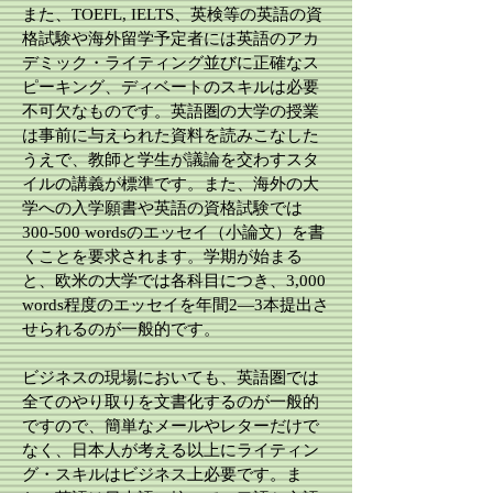
また、TOEFL, IELTS、英検等の英語の資
格試験や海外留学予定者には英語のアカ
デミック・ライティング並びに正確なス
ピーキング、ディベートのスキルは必要
不可欠なものです。英語圏の大学の授業
は事前に与えられた資料を読みこなした
うえで、教師と学生が議論を交わすスタ
イルの講義が標準です。また、海外の大
学への入学願書や英語の資格試験では
300-500 wordsのエッセイ（小論文）を書
くことを要求されます。学期が始まる
と、欧米の大学では各科目につき、3,000
words程度のエッセイを年間2―3本提出さ
せられるのが一般的です。
ビジネスの現場においても、英語圏では
全てのやり取りを文書化するのが一般的
ですので、簡単なメールやレターだけで
なく、日本人が考える以上にライティン
グ・スキルはビジネス上必要です。ま