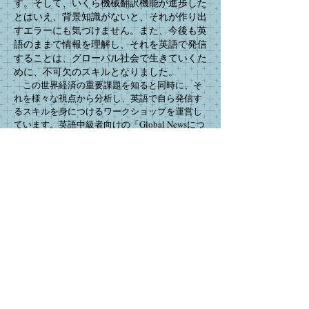
す。そして、いくら機械翻訳機能が進歩した
とはいえ、背景知識がないと、それが作り出
すエラーにも気づけません。また、今後も英
語のままで情報を理解し、それを英語で発信
することは、グローバル社会で生きていくた
めに、不可欠のスキルとなりました。
​この世界経済の重要課題を知ると同時に、そ
れを様々な視点から分析し、英語で自ら発信す
るスキルを身につけるワークショップを運営し
ています。
英語中級者向けの「Global Newsにつ
いて語ろう」と英語上級者向けの「英語で学ぶ
大人の社会科」この二種類のワークショップを
現在オンラインで開催しています。パンデミッ
クが落ち着いてきたことから、対面でのワーク
ショップも再開に向けて活動を始めました。企
業内研修向けの講座としてもご利用いただけま
す。詳細はボダンをクリックしてください。
詳細