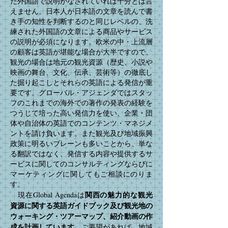
だ外国語で説明がなされていれば十分とは言
えません。日本人が日本語の文章を読んで書
き手の知性を判断するのと同じレベルの、洗
練された外国語の文章による商品やサービス
の説明が必須になります。欧米の中・上流層
の顧客は英語が堪能な場合が大半ですので、
観光の場合は地元の観光資源（歴史、小説や
映画の舞台、文化、伝承、芸術等）の徹底し
た掘り起こしとそれらの英語による発信が重
要です。グローバル・アジェンダではスタッ
フのこれまでの海外での著作の発表の経験を
つうじて培った高い発信力を使い、企業・団
体や自治体の英語でのコンテンツ・マネジメ
ントを請け負います。また観光及び地域振興
政策に明るいブレーンも多いことから、単な
る翻訳ではなく、発信する内容や提供するサ
ービスに関してのコンサルティングならびに
マーケティングに関してもご相談にのりま
す。
関西の魅力的な観光
現在Global Agendaは
資源に関する英語ガイドブック及び観光地の
ウォーキング・ツアーマップ、紹介動画の作
成を計画しています。
ご要望があれば、地域