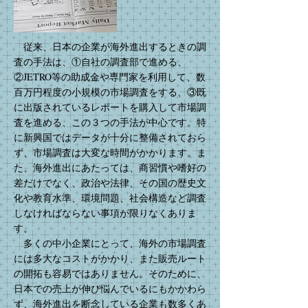
従来、日本の企業が海外進出するときの調
査の手法は、①自社の調査部で進める、
②JETRO等の助成金や専門家を利用して、数
百万円程度の小規模の市場調査をする、③既
に出版されているレポートを購入して市場調
査を進める、この３つの手法が中心です。特
に新興国ではデータが十分に整備されておら
ず、市場調査は大変な時間がかかります。ま
た、海外進出にあたっては、商習慣や嗜好の
差だけでなく、政治や法律、その国の歴史文
化や教育水準、環境問題、社会構造など調査
しなければならない事項が限りなくありま
す。
多くの中小企業にとって、海外の市場調査
には多大なコストがかかり、また販売ルート
の開拓も容易ではありません。そのために、
日本での売上が伸び悩んでいるにもかかわら
ず、海外進出を断念している企業も数多くあ