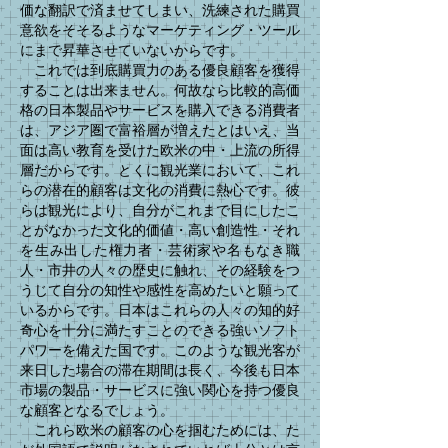
価な翻訳で済ませてしまい、洗練された購買
意欲をそそるようなマーケティング・ツール
にまで昇華させていないからです。
​ これでは到底購買力のある優良顧客を獲得
することは出来ません。何故なら比較的高価
格の日本製品やサービスを購入できる消費者
は、アジア圏で富裕層が増えたとはいえ、当
面は高い教育を受けた欧米の中・上流の所得
層だからです。とくに観光業において、これ
らの潜在的顧客は文化の消費に熱心です。彼
らは観光により、自分がこれまで目にしたこ
とがなかった文化的価値・高い創造性・それ
を生み出した権力者・芸術家や名もなき職
人・市井の人々の歴史に触れ、その経験をつ
うじて自分の知性や感性を高めたいと願って
いるからです。日本はこれらの人々の知的好
奇心を十分に満たすことのできる強いソフト
パワーを備えた国です。このような観光客が
来日した場合の滞在期間は長く、今後も日本
市場の製品・サービスに強い関心を持つ優良
な顧客となるでしょう。
これら欧米の顧客の心を掴むためには、た