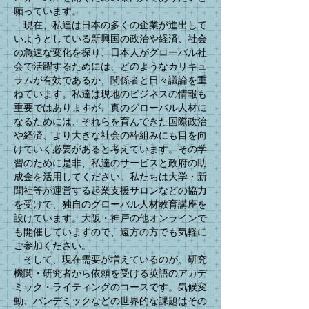
願っています。
現在、私達は日本の多くの企業が進出して
いようとしている新興国の政治や経済、社会
の急速な変化を探り、日本人がグローバル社
会で活躍するためには、どのようなカリキュ
ラムが有効であるか、関係者と日々議論を重
ねています。私達は現地のビジネスの情報も
重要ではありますが、真のグローバル人材に
なるためには、それらを育んできた国際政治
や経済、より大きな社会の枠組みにも目を向
けていく必要があると考えています。その学
習のために是非、私達のサービスと政府の助
成金を活用してください。私たちは大学・新
聞社等が運営する起業支援サロンなどの協力
を受けて、独自のグローバル人材教育講座を
設けています。大阪・神戸の他オンラインで
も開催していますので、遠方の方でも気軽に
ご参加ください。
そして、現在需要が増えているのが、研究
機関・研究者から依頼を受ける英語のアカデ
ミック・ライティングのコースです。気候変
動、パンデミックなどの世界的な課題はその