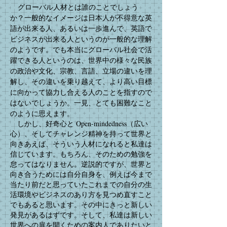
グローバル人材とは誰のことでしょう
か？一般的なイメージは日本人が不得意な英
語が出来る人、あるいは一歩進んで、英語で
ビジネスが出来る人というのが一般的な理解
のようです。でも本当にグローバル社会で活
躍できる人というのは、世界中の様々な民族
の政治や文化、宗教、言語、立場の違いを理
解し、その違いを乗り越えて、より高い目標
に向かって協力し合える人のことを指すので
はないでしょうか。一見、とても困難なこと
のように思えます。
しかし、好奇心と Open-mindedness（広い
心）、そしてチャレンジ精神を持って世界と
向きあえば、そういう人材になれると私達は
信じています。もちろん、そのための勉強を
怠ってはなりません。逆説的ですが、世界と
向き合うためには自分自身を、例えば今まで
当たり前だと思っていたこれまでの自分の生
活環境やビジネスのあり方を見つめ直すこと
でもあると思います。その中にきっと新しい
発見があるはずです。そして、私達は新しい
世界への扉を開くための案内人でありたいと