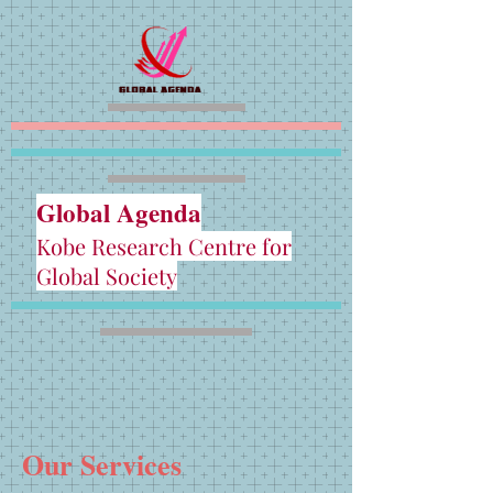
Global Agenda
Kobe Research Centre for
Global Society
Our Services