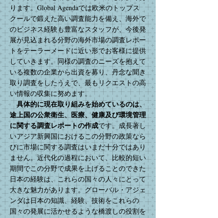
ります。Global Agendaでは欧米のトップス
クールで鍛えた高い調査能力を備え、海外で
のビジネス経験も豊富なスタッフが、今後発
展が見込まれる分野の海外市場の調査レポー
トをテーラーメードに近い形でお客様に提供
していきます。同様の調査のニーズを抱えて
いる複数の企業から出資を募り、丹念な聞き
取り調査をしたうえで、最もリクエストの高
い情報の収集に努めます。
具体的に現在取り組みを始めているのは、
途上国の公衆衛生、医療、健康及び環境管理
に関する調査レポートの作成
です。成長著し
いアジア新興国におけるこの分野の政策なら
びに市場に関する調査はいまだ十分ではあり
ません。近代化の過程において、比較的短い
期間でこの分野で成果を上げることのできた
日本の経験は、これらの国々の人々にとって
大きな魅力があります。グローバル・アジェ
ンダは日本の知識、経験、技術をこれらの
国々の発展に活かせるような橋渡しの役割を