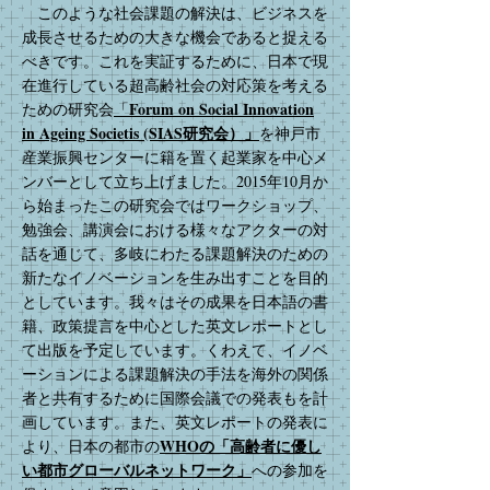
このような社会課題の解決は、ビジネスを
成長させるための大きな機会であると捉える
べきです。これを実証するために、日本で現
在進行している超高齢社会の対応策を考える
Forum on Social Innovation
ための研究会
「
in Ageing Societis (SIAS研究会）」
を神戸市
産業振興センターに籍を置く起業家を中心メ
ンバーとして立ち上げました。2015年10月か
ら始まったこの研究会ではワークショップ、
勉強会、講演会における様々なアクターの対
話を通じて、多岐にわたる課題解決のための
新たなイノベーションを生み出すことを目的
としています。我々はその成果を日本語の書
籍、政策提言を中心とした英文レポートとし
て出版を予定しています。くわえて、イノベ
ーションによる課題解決の手法を海外の関係
者と共有するために国際会議での発表もを計
画しています。また、英文レポートの発表に
WHOの「高齢者に優し
より、日本の都市の
い都市グローバルネットワーク」
への参加を