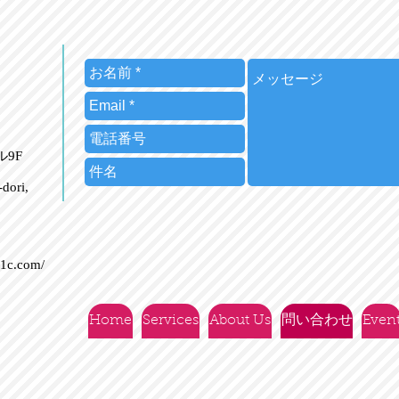
ビル9F
dori,
21c.com/
Home
Services
About Us
問い合わせ
Even