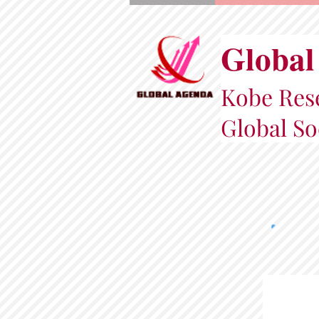
Global
Kobe Rese
Global So