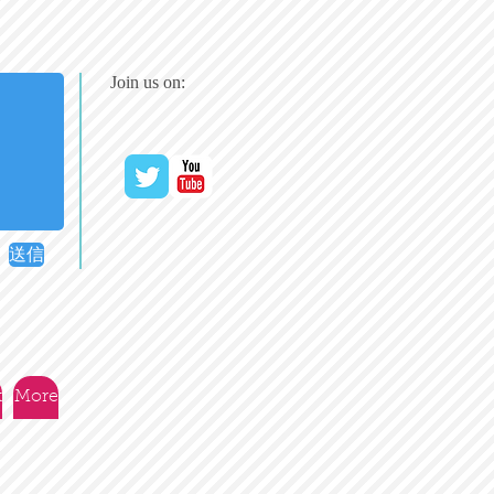
Join us on:
送信
t
More