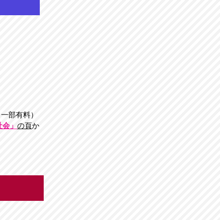
（一部有料）
社会」
の頁
か