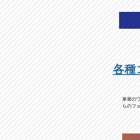
各種
単発の
らのフ