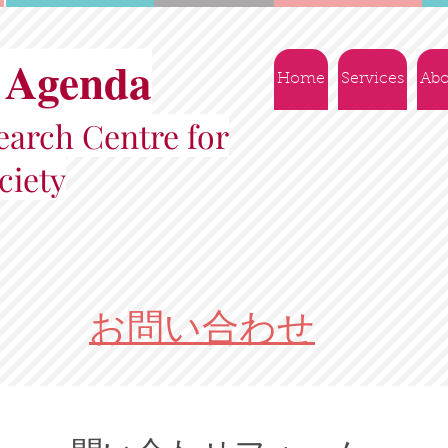
 Agenda
Home
Services
Abo
arch Centre for
ciety
お問い合わせ