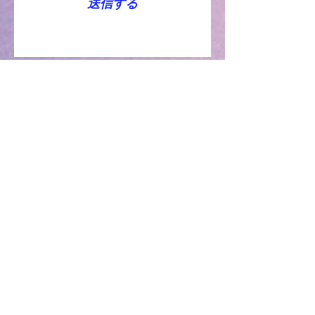
送信する
Global Agenda
グローバル・アジェンダ
〒650-0011
神戸市中央区下山手通2-13-3 建創ビル
9F
Kenso Building 9F, 2-13-3 Shimoyamate-
dori, Chuo-ku, Kobe, Hyogo
650-0011
,
Japan
Tel:
(050) 5899-5753
Home page:
http://www.global-agenda-
21c.com/