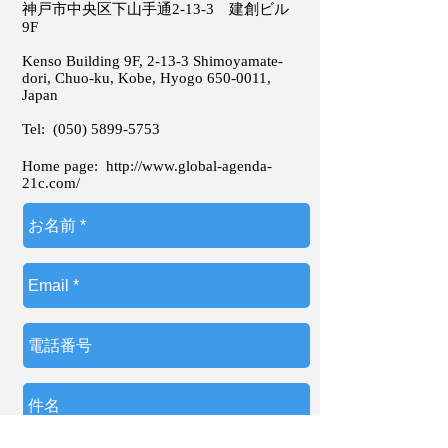
神戸市中央区下山手通2-13-3 建創ビル
9F
Kenso Building 9F, 2-13-3 Shimoyamate-
dori, Chuo-ku, Kobe, Hyogo
650-0011
,
Japan
Tel:
(050) 5899-5753
Home page:
http://www.global-agenda-
21c.com/