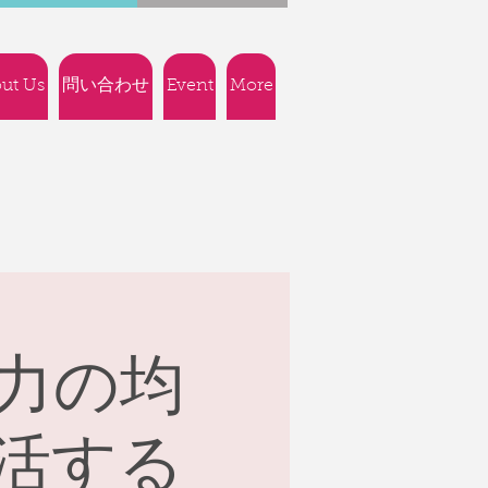
ut Us
問い合わせ
Event
More
力の均
活する