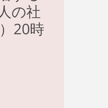
人の社
日）20時