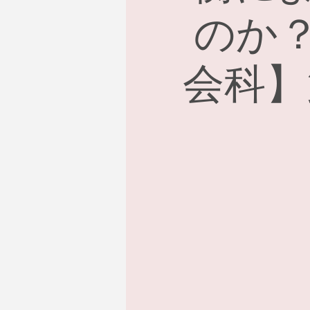
のか
会科】第