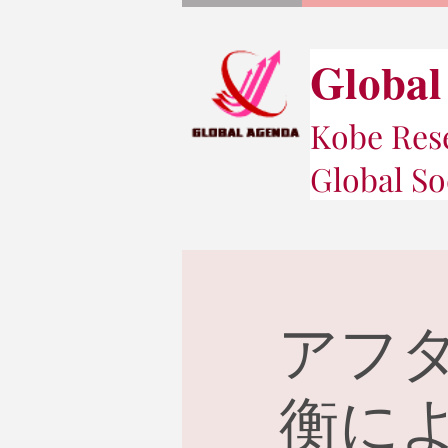
Global
Kobe Rese
Global So
アフ
衡に