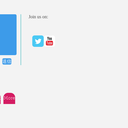
Join us on:
送信
t
More