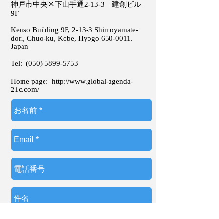
神戸市中央区下山手通2-13-3 建創ビル
9F
Kenso Building 9F, 2-13-3 Shimoyamate-
dori, Chuo-ku, Kobe, Hyogo
650-0011
,
Japan
Tel:
(050) 5899-5753
Home page:
http://www.global-agenda-
21c.com/