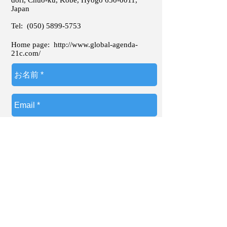
dori, Chuo-ku, Kobe, Hyogo
650-0011
,
Japan
Tel:
(050) 5899-5753
Home page:
http://www.global-agenda-
21c.com/