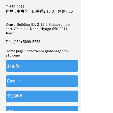
〒650-0011
神戸市中央区下山手通2-13-3 建創ビル
9F
Kenso Building 9F, 2-13-3 Shimoyamate-
dori, Chuo-ku, Kobe, Hyogo
650-0011
,
Japan
Tel:
(050) 5899-5753
Home page:
http://www.global-agenda-
21c.com/