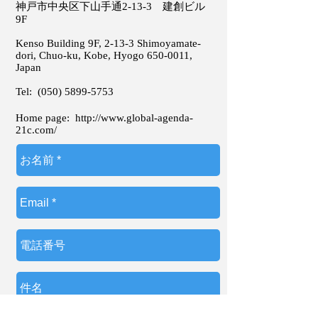
神戸市中央区下山手通2-13-3 建創ビル
9F
Kenso Building 9F, 2-13-3 Shimoyamate-
dori, Chuo-ku, Kobe, Hyogo
650-0011
,
Japan
Tel:
(050) 5899-5753
Home page:
http://www.global-agenda-
21c.com/