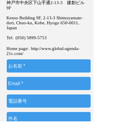
神戸市中央区下山手通2-13-3 建創ビル
9F
Kenso Building 9F, 2-13-3 Shimoyamate-
dori, Chuo-ku, Kobe, Hyogo
650-0011
,
Japan
Tel:
(050) 5899-5753
Home page:
http://www.global-agenda-
21c.com/