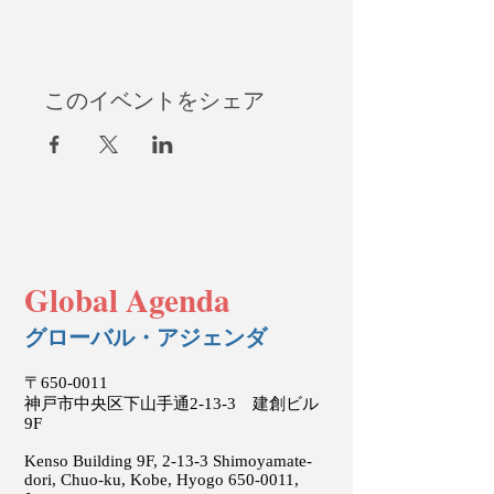
といった本が平積み。その割には周囲
に「基礎的なビジネス英語」「日常英
会話」なら大丈夫という人に殆どあっ
たことがない。そんな経験はありませ
このイベントをシェア
んか。
実は私も日本で大学を出てから、初め
て米国に語学留学するまで「英語が出
来ない日本人」の一人でした。語学留
学の後、外資系企業に転職→英国の大
学院に留学→オーストラリア・カナダ
の大学院で研究→コンサルタント業務
をこなしながら、英国で博士号（公共
Global Agenda
政策）を取得、という道筋は常に語学
やコミュニケーション・スキルの向上
がセットになっていました。
グローバル・アジェンダ
長い海外生活の後、日本に戻ってきて
〒650-0011
愕然としたのは「日本の英語教育」が
神戸市中央区下山手通2-13-3 建創ビル
全く進歩していないこと。つい最近経
9F
験したことですが、外国人を多数招待
した仕事関連のパーテイで、日本人の
Kenso Building 9F, 2-13-3 Shimoyamate-
dori, Chuo-ku, Kobe, Hyogo
参加者が前に呼ばれ、いきなり英語で
650-0011
,