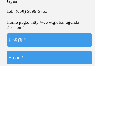
Japan
の自己紹介を求められました。その場
で自分の名前と勤務している企業名以
Tel:
(050) 5899-5753
外の英語を交えて自己紹介したのは私
も含めて15名中僅か2名。司会者が参
Home page:
http://www.global-agenda-
加企業と出席者の名前を既に紹介して
21c.com/
いるので、日本人の大半の出席者はた
だ単に司会者の言葉をそのまま繰り返
しただけということになります。
日本のセールスの本には「商品を売る
前に自分を売れ」とよく書かれていま
す。そして、このルールは世界共通で
す。何故これだけ英語教育に時間と費
用を使っているにもかかわらず「日本
人の英語力」「グローバル社会におけ
る日本人の存在感」は低いままなのか
ということを自分なりに分析したうえ
で、2017年から始めた試みが関西大学
梅田キャンパスで月2回開催している
「朝英語の会梅田＠スタートアップカ
フェ大阪～The Japan Times紙記事につ
いて議論する」です。この会は海外駐
在や留学経験者が多く参加する関西で
は人気のワークショップ＆異業種交流