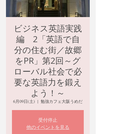
ビジネス英語実践
編 2「英語で自
分の住む街／故郷
をPR」第2回～グ
ローバル社会で必
要な英語力を鍛え
よう！～
6月09日(土)
  |  
勉強カフェ大阪うめだ
受付停止
他のイベントを見る