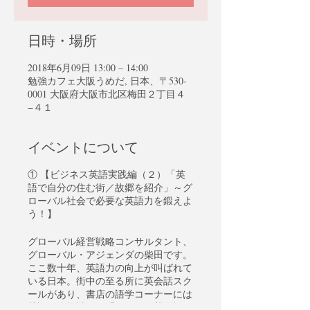
日時・場所
2018年6月09日 13:00 – 14:00
勉強カフェ大阪うめだ, 日本、〒530-
0001 大阪府大阪市北区梅田２丁目４
−４１
イベントについて
① 【ビジネス英語実践編（２）「英
語で自分の住む街／故郷を紹介」～グ
ローバル社会で必要な英語力を鍛えよ
う！】
グローバル経営戦略コンサルタント、
グローバル・アジェンダの柴田です。
ここ数十年、英語力の向上が叫ばれて
いる日本。街中の至る所に英会話スク
ールがあり、書店の語学コーナーには
英語の資格試験や「やさしい英会話」