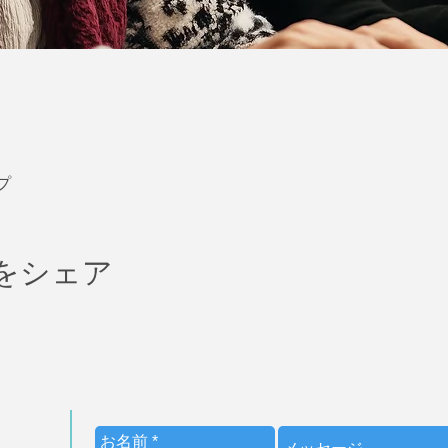
プ
をシェア