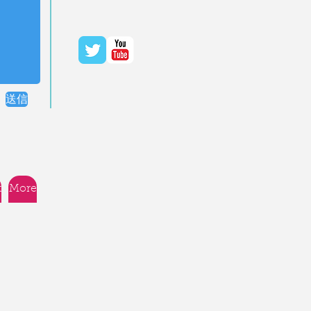
送信
t
More