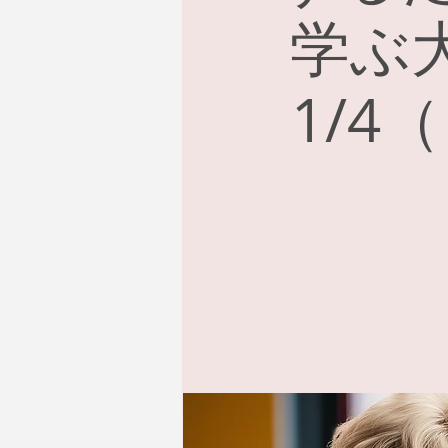
学ぶ
1/4