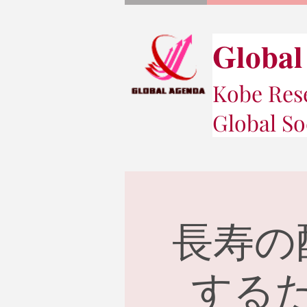
Global
Kobe Rese
Global So
長寿の
する