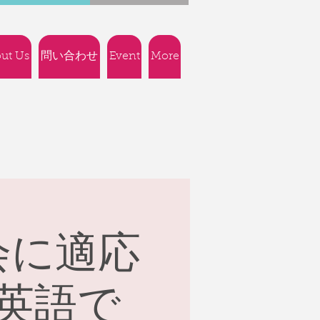
ut Us
問い合わせ
Event
More
会に適応
英語で