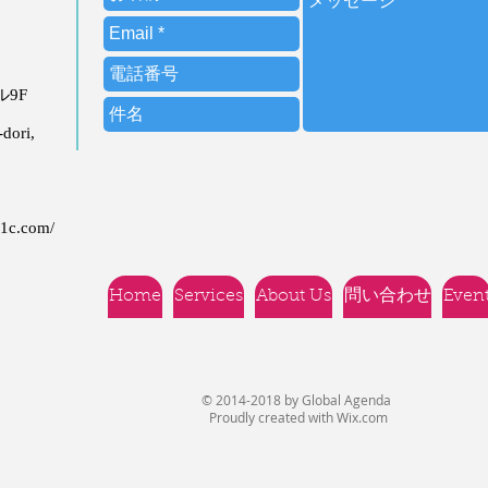
ビル9F
dori,
21c.com/
Home
Services
About Us
問い合わせ
Even
© 2014-2018 by Global Agenda
Proudly created with
Wix.com