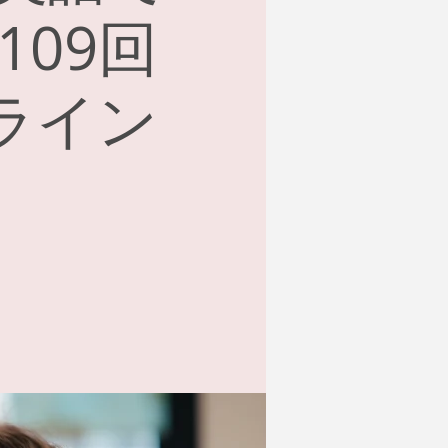
09回
ンライン