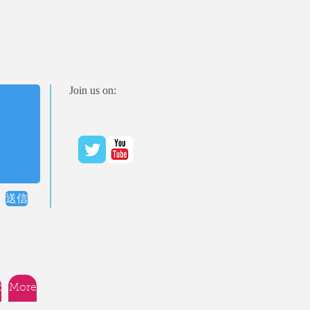
Join us on:
送信
t
More