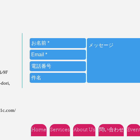
ビル9F
dori,
21c.com/
Home
Services
About Us
問い合わせ
Even