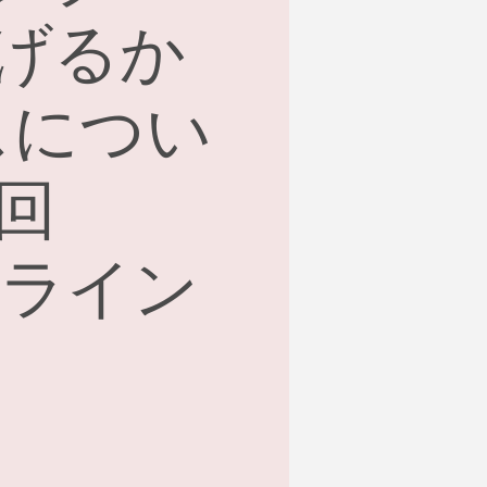
げるか
スについ
回
ンライン