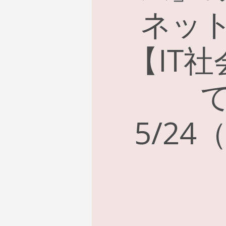
ネッ
【IT
5/2