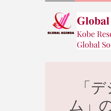
Global
Kobe Rese
Global So
「デ
ム」