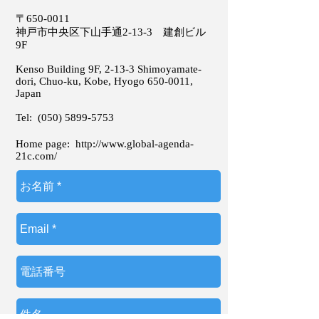
〒650-0011
神戸市中央区下山手通2-13-3 建創ビル
9F
Kenso Building 9F, 2-13-3 Shimoyamate-
dori, Chuo-ku, Kobe, Hyogo
650-0011
,
Japan
Tel:
(050) 5899-5753
Home page:
http://www.global-agenda-
21c.com/