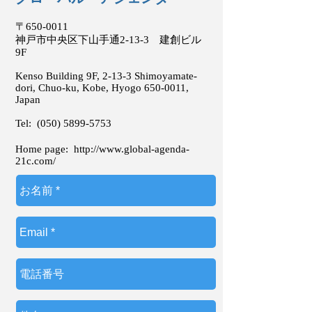
〒650-0011
神戸市中央区下山手通2-13-3 建創ビル
9F
Kenso Building 9F, 2-13-3 Shimoyamate-
dori, Chuo-ku, Kobe, Hyogo
650-0011
,
Japan
Tel:
(050) 5899-5753
Home page:
http://www.global-agenda-
21c.com/