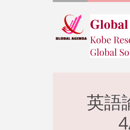
Global
Kobe Rese
Global So
英語