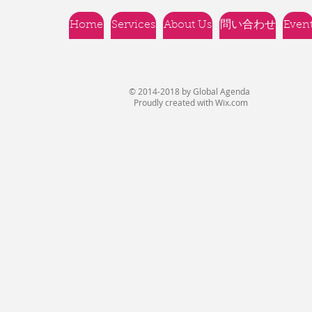
Home
Services
About Us
問い合わせ
Even
© 2014-2018 by Global Agenda
Proudly created with
Wix.com