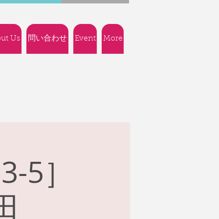
ut Us
問い合わせ
Event
More
-5］
田