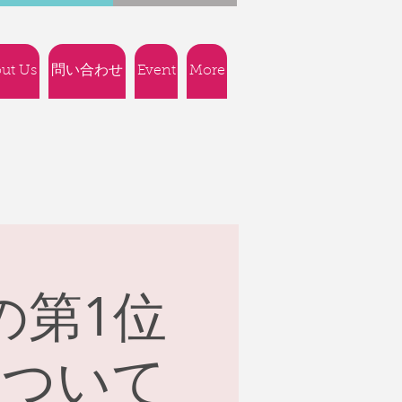
ut Us
問い合わせ
Event
More
の第1位
について