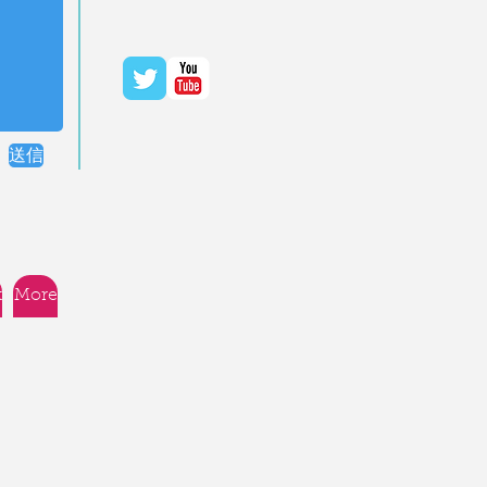
送信
t
More