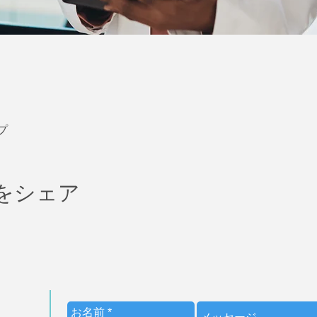
プ
をシェア