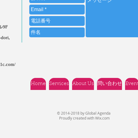
ビル9F
dori,
21c.com/
Home
Services
About Us
問い合わせ
Even
© 2014-2018 by Global Agenda
Proudly created with
Wix.com